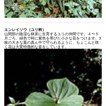
エンレイソウ（ユリ科）
山間部の陰湿な林床に生育するユリの仲間です。４〜５
月ごろ、緑色で時に紫色を帯びた小さな花をつけます。3
枚の大きな葉の真ん中で守られるように、ちょこんと咲
く花は大変特徴的な姿をしています。