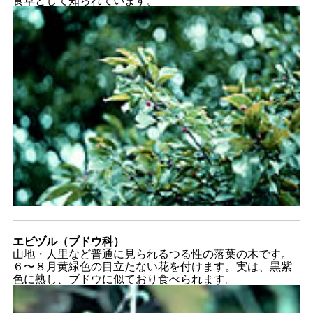
エビヅル（ブドウ科）
山地・人里など普通に見られるつる性の落葉の木です。
６〜８月黄緑色の目立たない花を付けます。実は、黒紫
色に熟し、ブドウに似ており食べられます。