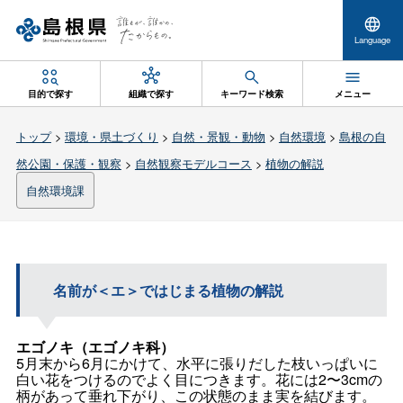
Language
目的で探す
組織で探す
キーワード検索
メニュー
トップ
>
環境・県土づくり
>
自然・景観・動物
>
自然環境
>
島根の自
然公園・保護・観察
>
自然観察モデルコース
>
植物の解説
自然環境課
名前が＜エ＞ではじまる植物の解説
エゴノキ（エゴノキ科）
5月末から6月にかけて、水平に張りだした枝いっぱいに
白い花をつけるのでよく目につきます。花には2〜3cmの
柄があって垂れ下がり、この状態のまま実を結びます。