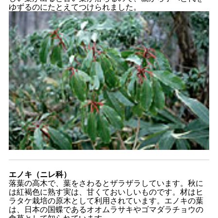
ゆずるのにたとえてつけられました。
エノキ（ニレ科）
落葉の高木で、葉をさわるとザラザラしています。秋に
は紅褐色に熟す実は、甘くておいしいものです。材はヒ
ラタケ栽培の原木として利用されています。エノキの葉
は、日本の国蝶であるオオムラサキやゴマダラチョウの
食草として知られています。