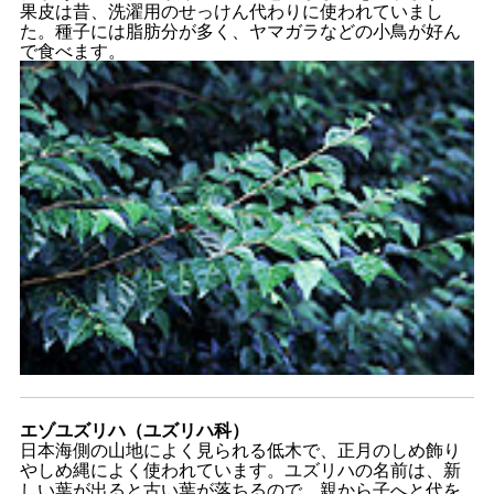
果皮は昔、洗濯用のせっけん代わりに使われていまし
た。種子には脂肪分が多く、ヤマガラなどの小鳥が好ん
で食べます。
エゾユズリハ（ユズリハ科）
日本海側の山地によく見られる低木で、正月のしめ飾り
やしめ縄によく使われています。ユズリハの名前は、新
しい葉が出ると古い葉が落ちるので、親から子へと代を