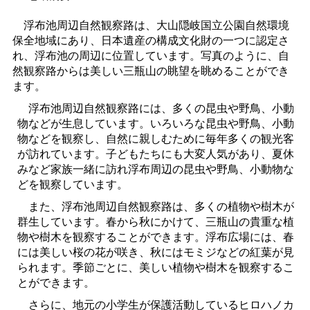
浮布池周辺自然観察路は、大山隠岐国立公園自然環境
保全地域にあり、日本遺産の構成文化財の一つに認定さ
れ、浮布池の周辺に位置しています。写真のように、自
然観察路からは美しい三瓶山の眺望を眺めることができ
ます。
浮布池周辺自然観察路には、多くの昆虫や野鳥、小動
物などが生息しています。いろいろな昆虫や野鳥、小動
物などを観察し、自然に親しむために毎年多くの観光客
が訪れています。子どもたちにも大変人気があり、夏休
みなど家族一緒に訪れ浮布周辺の昆虫や野鳥、小動物な
どを観察しています。
また、浮布池周辺自然観察路は、多くの植物や樹木が
群生しています。春から秋にかけて、三瓶山の貴重な植
物や樹木を観察することができます。浮布広場には、春
には美しい桜の花が咲き、秋にはモミジなどの紅葉が見
られます。季節ごとに、美しい植物や樹木を観察するこ
とができます。
さらに、地元の小学生が保護活動しているヒロハノカ