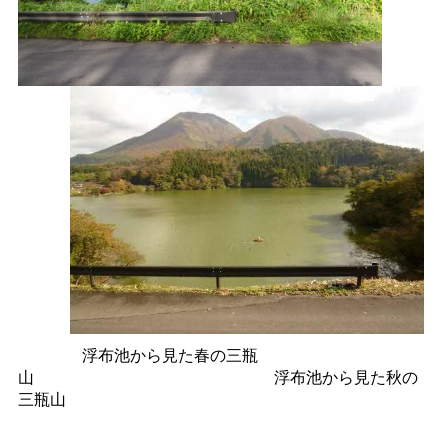
浮布池から見た春の三瓶
山
浮布池から見た秋の
三瓶山