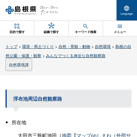
Language
目的で探す
組織で探す
キーワード検索
メニュー
トップ
>
環境・県土づくり
>
自然・景観・動物
>
自然環境
>
島根の自
然公園・保護・観察
>
みんなでつくる身近な自然観察路
自然環境課
浮布池周辺自然観察路
所在地
大田市三瓶町池田（
地図【マップonしまね（外部サ