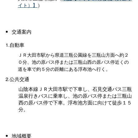
イト）】
）
交通案内
1.自動車
ＪＲ大田市駅から県道三瓶公園線を三瓶山方面へ約２
０分、池の原バス停または三瓶山西の原バス停近くの
道を車で約５分の距離にある浮布池へ行く。
2.公共交通
山陰本線ＪＲ大田市駅で下車し、石見交通バス三瓶
温泉行きバスに乗車し、池の原バス停または三瓶山
西の原バス停で下車。浮布池方面に向けて徒歩１５
分。
地域概要