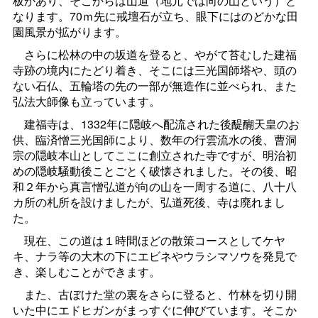
板かあり、そこからは山道（地元では向の山という）と
なります。70ｍ先に戒壇石が立ち、眼下にはのどかな田
園風景が拡がります。
さらに松林の中の坂道を登ると、やがて苔むした建福
寺跡の境内にたどり着き、そこには三光国師塔や、頭の
ない石仏、五輪塔の先の一部が無造作に並べられ、また
弘法大師像も立っています。
建福寺は、1332年に隠岐へ配流された後醍醐天皇のお
供、臨済憎三光国師により、数年の行雲流水の後、曹洞
宗の隠岐本山としてここに創立された寺ですが、明治初
めの隠岐騒動後ことごとく破懐されました。その後、昭
和２年から真言憎弘道が向の山を一周する道に、八十八
カ所の札所を設けましたが、弘道死後、寺は廃れまし
た。
現在、この道は１時間ほどの散策コースとしてケヤ
キ、ナラ等の大木の下にエビネやウラシマソウを発見で
き、楽しむことができます。
また、古ぼけた堂の裏をさらに登ると、竹林を切り開
いた中にエドヒガンがまっすぐに伸びています。そこか