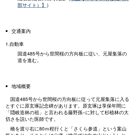
部サイト）】
）
交通案内
1.自動車
国道485号から世間桜の方向板に従い、元屋集落の
道を進む。
地域概要
国道485号から世間桜の方向板に従って元屋集落に入る
とすぐに原玄琢記念碑があります。原玄琢は享保年間に
「隠岐造林の祖」と言われる藤野孫−に対して杉植林の大
切さを説いた医師です。
橋を渡り右に80ｍ程行くと「さくら参道」という案山