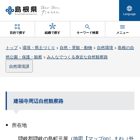
Language
目的で探す
組織で探す
キーワード検索
メニュー
トップ
>
環境・県土づくり
>
自然・景観・動物
>
自然環境
>
島根の自
然公園・保護・観察
>
みんなでつくる身近な自然観察路
自然環境課
建福寺周辺自然観察路
所在地
隠岐郡隠岐の島町元屋（
地図【マップonしまね（外