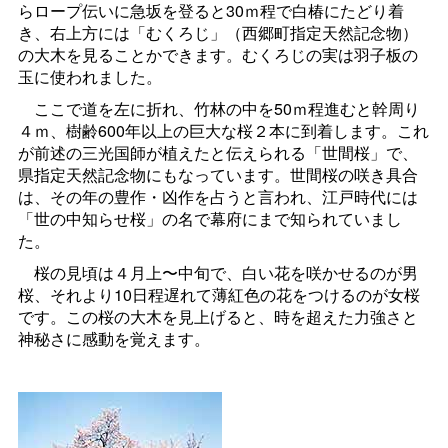
らロープ伝いに急坂を登ると30ｍ程で白椿にたどり着
き、右上方には「むくろじ」（西郷町指定天然記念物）
の大木を見ることかできます。むくろじの実は羽子板の
玉に使われました。
ここで道を左に折れ、竹林の中を50ｍ程進むと幹周り
４ｍ、樹齢600年以上の巨大な桜２本に到着します。これ
が前述の三光国師が植えたと伝えられる「世間桜」で、
県指定天然記念物にもなっています。世間桜の咲き具合
は、その年の豊作・凶作を占うと言われ、江戸時代には
「世の中知らせ桜」の名で幕府にまで知られていまし
た。
桜の見頃は４月上〜中旬で、白い花を咲かせるのが男
桜、それより10日程遅れて薄紅色の花をつけるのが女桜
です。この桜の大木を見上げると、時を超えた力強さと
神秘さに感動を覚えます。