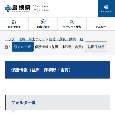
Language
目的で探す
組織で探す
キーワード検索
メニュー
トップ
>
環境・県土づくり
>
自然・景観・動物
>
動
物
>
現在の位置
保護情報（益田・津和野・吉賀）
益田保健所
保護情報（益田・津和野・吉賀）
フォルダ一覧