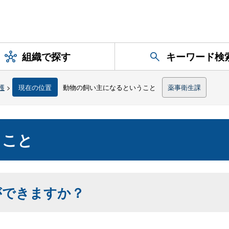
組織で探す
キーワード検
護
>
現在の位置
動物の飼い主になるということ
薬事衛生課
うこと
ができますか？