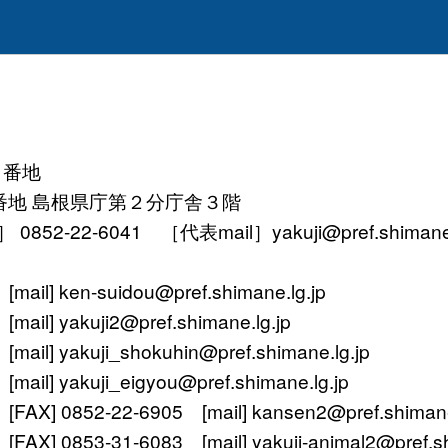
１番地
番地 島根県庁第２分庁舎３階
52-22-6041 ［代表mail］yakuji@pref.shimane.l
ken-suidou@pref.shimane.lg.jp
yakuji2@pref.shimane.lg.jp
 yakuji_shokuhin@pref.shimane.lg.jp
 yakuji_eigyou@pref.shimane.lg.jp
 0852-22-6905 [mail] kansen2@pref.shimane.
0853-31-6083 [mail] yakuji-animal2@pref.shi