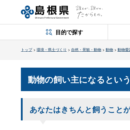
目的で探す
トップ
>
環境・県土づくり
>
自然・景観・動物
>
動物
>
動物愛
動物の飼い主になるとい
あなたはきちんと飼うこと