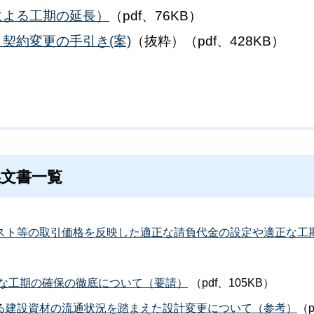
による工期の延長）
（pdf、76KB）
契約変更の手引き(案)
（抜粋）（pdf、428KB）
文書一覧
スト等の取引価格を反映した適正な請負代金の設定や適正な工
）
な工期の確保の徹底について（要請）
（pdf、105KB）
る建設資材の流通状況を踏まえた設計変更について（参考）
（p