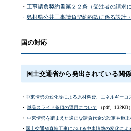
・
工事請負契約書第２２条（受注者の請求
・
島根県公共工事請負契約約款に係る設計・
国の対応
国土交通省から発出されている関係
・
中東情勢の変化等による原材料費、エネルギーコ
・
単品スライド条項の運用について
（pdf、132KB
・
中東情勢を踏まえた適正な請負代金の設定や適正
・
国土交通省直轄工事における中東情勢の変化によ