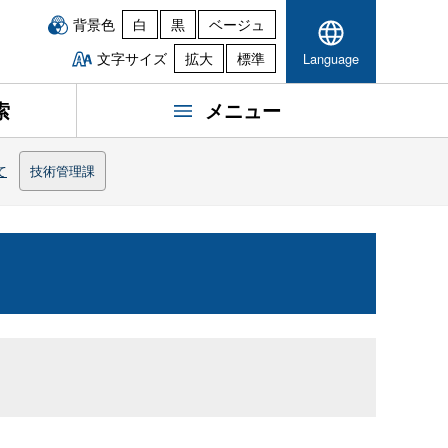
背景色
白
黒
ベージュ
文字サイズ
拡大
標準
Language
索
メニュー
て
技術管理課