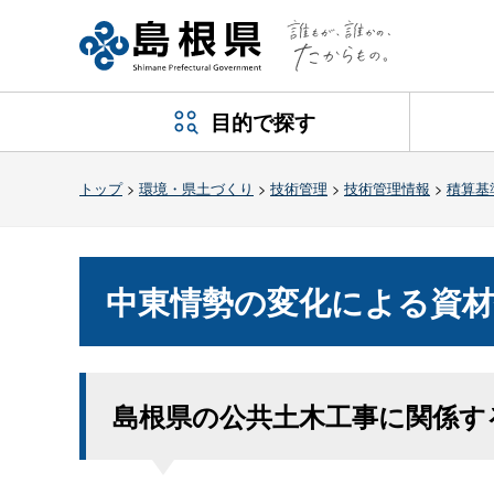
目的で探す
トップ
>
環境・県土づくり
>
技術管理
>
技術管理情報
>
積算基
中東情勢の変化による資
島根県の公共土木工事に関係す