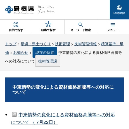
Language
目的で探す
組織で探す
キーワード検索
メニュー
トップ
>
環境・県土づくり
>
技術管理
>
技術管理情報
>
積算基準・単
価
>
お知らせ
>
現在の位置
中東情勢の変化による資材価格高騰等
への対応について
技術管理課
中東情勢の変化による資材価格高騰等への対応に
ついて
中東情勢の変化による資材価格高騰等への対応
について （ 7月22日）