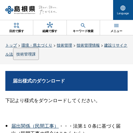
Language
目的で探す
組織で探す
キーワード検索
メニュー
トップ
>
環境・県土づくり
>
技術管理
>
技術管理情報
>
建設リサイク
ル法
技術管理課
届出様式のダウンロード
下記より様式をダウンロードしてください。
届出関係（民間工事）
・・・法第１０条に基づく届