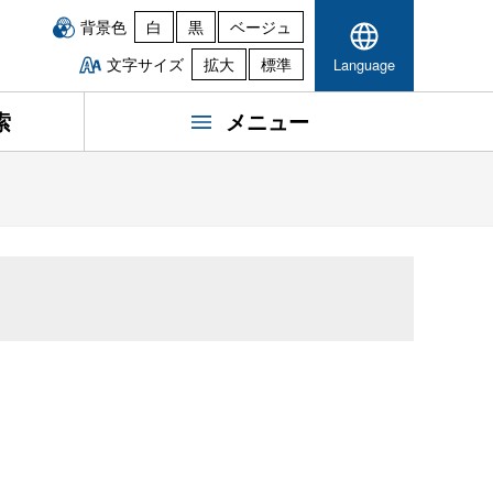
背景色
白
黒
ベージュ
文字サイズ
拡大
標準
Language
索
メニュー