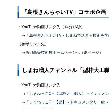
「島根きんちゃいTV」コラボ企画
・YouTube動画リンク先（14分16秒）
→
「島根きんちゃいTV・しまねで活きる技術を
（参考リンク先）
→
西部高等技術校ホームページへ（別ページ）
しまね職人チャンネル「型枠大工職
・YouTube動画リンク先
→
「しまねっこCH【型枠大工職人】～ドキュメ
→
「しまねっこCH【鳶】～ドキュメンタリー編