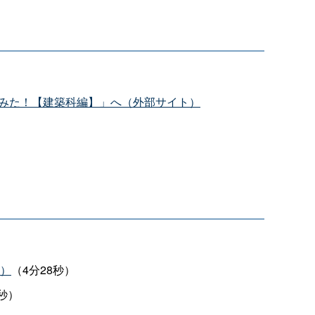
みた！【建築科編】」へ（外部サイト）
ト）
（4分28秒）
8秒）