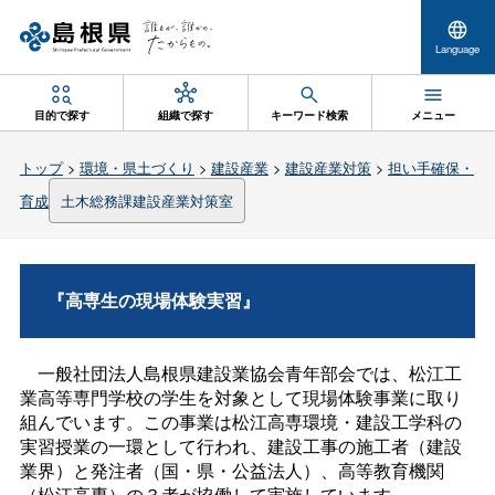
Language
目的で探す
組織で探す
キーワード検索
メニュー
トップ
>
環境・県土づくり
>
建設産業
>
建設産業対策
>
担い手確保・
育成
土木総務課建設産業対策室
『高専生の現場体験実習』
一般社団法人島根県建設業協会青年部会では、松江工
業高等専門学校の学生を対象として現場体験事業に取り
組んでいます。この事業は松江高専環境・建設工学科の
実習授業の一環として行われ、建設工事の施工者（建設
業界）と発注者（国・県・公益法人）、高等教育機関
（松江高専）の３者が協働して実施しています。