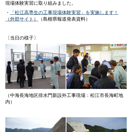
現場体験実習に取り組みました。
・
「松江高専生の工事現場体験実習」を実施します！
（外部サイト）
（島根県報道発表資料）
〔当日の様子〕
（中海長海地区排水門新設外工事現場：松江市長海町地
内）