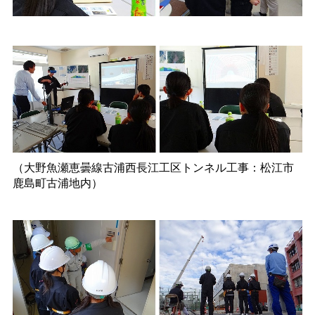
（大野魚瀬恵曇線古浦西長江工区トンネル工事：松江市
鹿島町古浦地内）