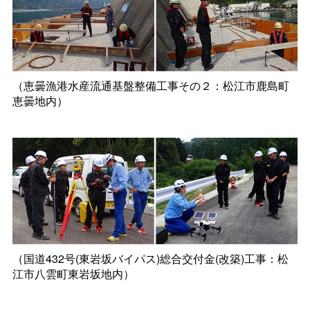
（恵曇漁港水産流通基盤整備工事その２：松江市鹿島町
恵曇地内）
（国道432号(東岩坂バイパス)総合交付金(改築)工事：松
江市八雲町東岩坂地内）