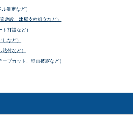
レベル測定など）
、配管敷設、建屋支柱組立など）
リート打設など）
墨だしなど）
イル貼付など）
るテープカット、壁画披露など）