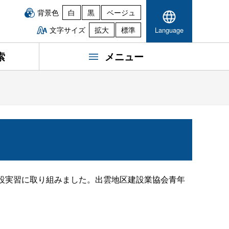
背景色
白
黒
ベージュ
文字サイズ
拡大
標準
Language
索
メニュー
設実習に取り組みました。出雲地区建設業協会青年
。