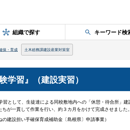
組織で探す
キーワード検
確保・育成
土木総務課建設産業対策室
験学習』（建設実習）
学習として、生徒達による同校敷地内への「休憩・待合所」建
たちが一貫して作業を行い、約３カ月をかけて完成させました
ねの建設担い手確保育成補助金〔島根県〕申請事業）