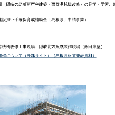
（隠岐の島町新庁舎建築・西郷港桟橋改修）の見学・学習、
建設担い手確保育成補助金〔島根県〕申請事業）
港桟橋改修工事現場、隠岐北方魚礁製作現場（
飯田岸壁
）
開催について（外部サイト）（島根県報道発表資料）