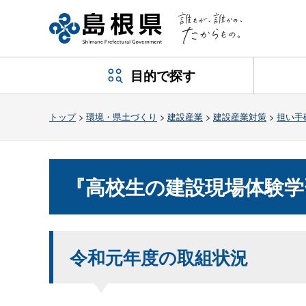
目的で探す
トップ
>
環境・県土づくり
>
建設産業
>
建設産業対策
>
担い手
『高校生の建設現場体験学
令和元年度の取組状況