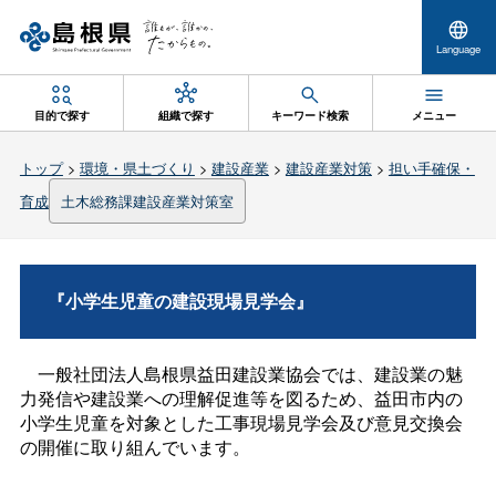
Language
目的で探す
組織で探す
キーワード検索
メニュー
トップ
>
環境・県土づくり
>
建設産業
>
建設産業対策
>
担い手確保・
育成
土木総務課建設産業対策室
『小学生児童の建設現場見学会』
一般社団法人島根県益田建設業協会では、建設業の魅
力発信や建設業への理解促進等を図るため、益田市内の
小学生児童を対象とした工事現場見学会及び意見交換会
の開催に取り組んでいます。