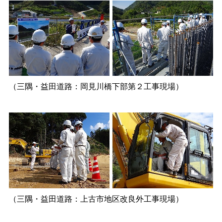
（三隅・益田道路：岡見川橋下部第２工事現場）
（三隅・益田道路：上古市地区改良外工事現場）