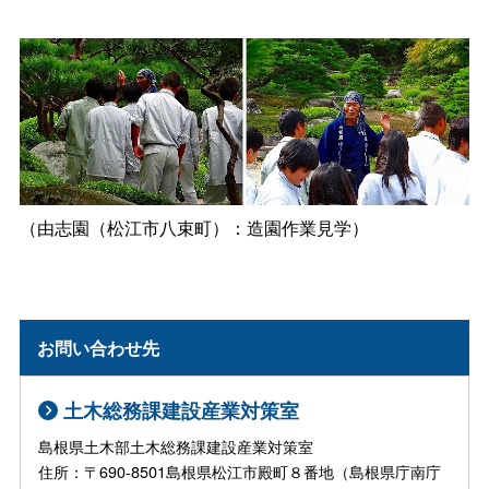
（由志園（松江市八束町）：造園作業見学）
お問い合わせ先
土木総務課建設産業対策室
島根県土木部土木総務課建設産業対策室
住所：〒690-8501島根県松江市殿町８番地（島根県庁南庁