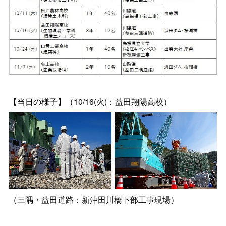
【当日の様子】（10/16(火)：益田翔陽高校）
（三隅・益田道路：新沖田川橋下部工事現場）