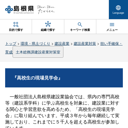
Language
目的で探す
組織で探す
キーワード検索
メニュー
トップ
>
環境・県土づくり
>
建設産業
>
建設産業対策
>
担い手確保・
育成
土木総務課建設産業対策室
『高校生の現場見学会』
一般社団法人島根県建設業協会では、県内の専門高校
等（建設系学科）に学ぶ高校生を対象に、建設業に対す
る関心と学習意欲を高めるため、「高校生の現場見学
会」に取り組んでいます。平成３年から毎年継続して実
施しており、これまでに５千人を超える高校生が参加し
ています。