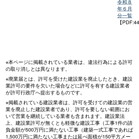
令和８
年６月
分一覧
【PDF:4
※本ページに掲載されている業者は、違法行為による許可
の取り消しとは異なります。
※廃業届とは、許可を受けた建設業を廃止したとき、建設
業許可の要件を欠いた場合などに許可を有する建設業者
が許可行政庁へ提出するものです。
※掲載されている建設業者は、許可を受けての建設業の営
業を廃止した建設業者であり、許可を要しない範囲にお
いて営業を継続している業者も含まれます。建設業法
上、建設業許可が無くとも軽微な建設工事（工事1件の請
負金額が500万円に満たない工事（建築一式工事であれば
1,500万円に満たない工事または延べ面積が150平方メー