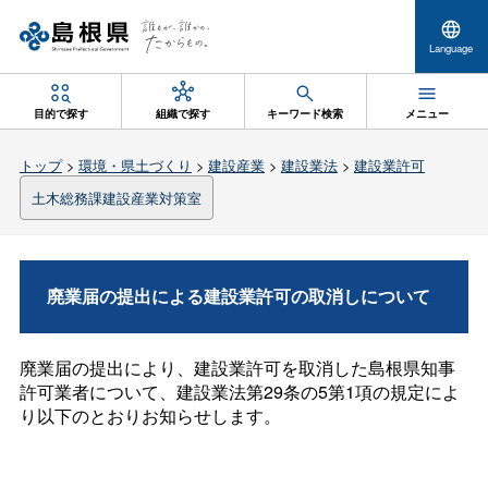
Language
目的で探す
組織で探す
キーワード検索
メニュー
トップ
>
環境・県土づくり
>
建設産業
>
建設業法
>
建設業許可
土木総務課建設産業対策室
廃業届の提出による建設業許可の取消しについて
廃業届の提出により、建設業許可を取消した島根県知事
許可業者について、建設業法第29条の5第1項の規定によ
り以下のとおりお知らせします。