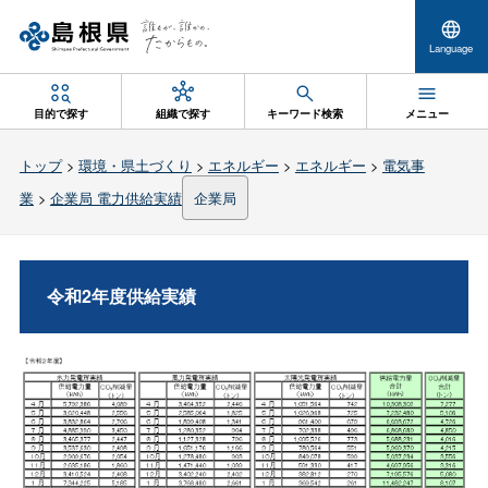
Language
目的で探す
組織で探す
キーワード検索
メニュー
トップ
>
環境・県土づくり
>
エネルギー
>
エネルギー
>
電気事
業
>
企業局 電力供給実績
企業局
令和2年度供給実績