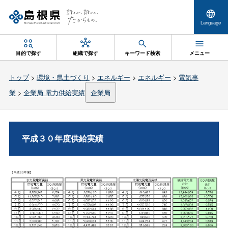
Language
目的で探す
組織で探す
キーワード検索
メニュー
トップ
>
環境・県土づくり
>
エネルギー
>
エネルギー
>
電気事
業
>
企業局 電力供給実績
企業局
平成３０年度供給実績