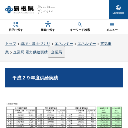
Language
目的で探す
組織で探す
キーワード検索
メニュー
トップ
>
環境・県土づくり
>
エネルギー
>
エネルギー
>
電気事
業
>
企業局 電力供給実績
企業局
平成２９年度供給実績