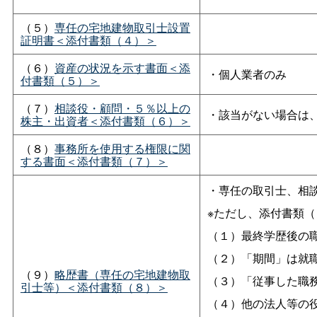
（５）
専任の宅地建物取引士設置
証明書＜添付書類（４）＞
（６）
資産の状況を示す書面＜添
・個人業者のみ
付書類（５）＞
（７）
相談役・顧問・５％以上の
・該当がない場合は
株主・出資者＜添付書類（６）＞
（８）
事務所を使用する権限に関
する書面＜添付書類（７）＞
・専任の取引士、相
※ただし、添付書類
（１）最終学歴後の
（２）「期間」は就
（９）
略歴書（専任の宅地建物取
（３）「従事した職
引士等）＜添付書類（８）＞
（４）他の法人等の