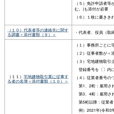
（５）免許申請者等
む。)も添付が必要
（６）１枚に書きき
（１０）代表者等の連絡先に関す
・代表者、役員（取
る調書＜添付書類（９）＞
（１）事務所ごとに
（２）従事者数が＜
（３）宅地建物取引
登録番号を〔〕内に
（１１）
宅地建物取引業に従事す
（４）従業者番号の
る者の名簿＜添付書類（１０）＞
第1、2桁：雇用さ
第3、4桁：雇用さ
第5桁以降：従業者
例）2021年(令和3