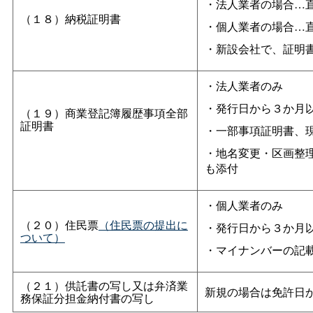
・法人業者の場合…
（１８）納税証明書
・個人業者の場合…
・新設会社で、証明
・法人業者のみ
・発行日から３か月
（１９）商業登記簿履歴事項全部
証明書
・一部事項証明書、
・地名変更・区画整
も添付
・個人業者のみ
（２０）住民票
（住民票の提出に
・発行日から３か月
ついて）
・マイナンバーの記
（２１）供託書の写し又は弁済業
新規の場合は免許日
務保証分担金納付書の写し