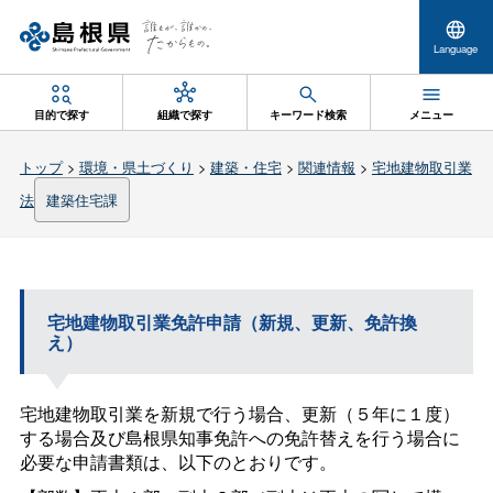
Language
目的で探す
組織で探す
キーワード検索
メニュー
トップ
>
環境・県土づくり
>
建築・住宅
>
関連情報
>
宅地建物取引業
法
建築住宅課
宅地建物取引業免許申請（新規、更新、免許換
え）
宅地建物取引業を新規で行う場合、更新（５年に１度）
する場合及び島根県知事免許への免許替えを行う場合に
必要な申請書類は、以下のとおりです。