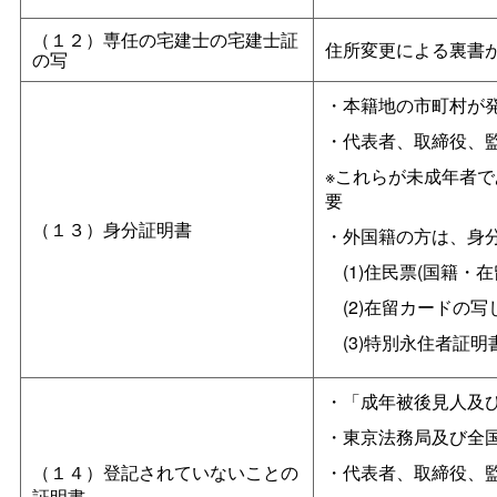
（１２）専任の宅建士の宅建士証
住所変更による裏書
の写
・本籍地の市町村が
・代表者、取締役、
※これらが未成年者で
要
（１３）身分証明書
・外国籍の方は、身
(1)住民票(国籍・
(2)在留カードの写
(3)特別永住者証明
・「成年被後見人及
・東京法務局及び全
（１４）登記されていないことの
・代表者、取締役、
証明書