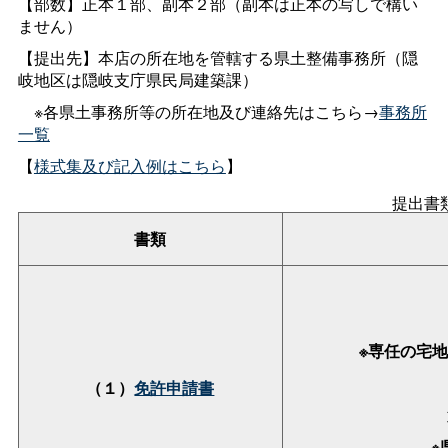
【部数】正本１部、副本２部（副本は正本の写しで構い
ません）
【提出先】本店の所在地を管轄する県土整備事務所（隠
岐地区は隠岐支庁県民局建築課）
※各県土事務所等の所在地及び連絡先はこちら→
事務所
一覧
【
様式集及び記入例はこちら
】
提出書
書類
※専任の宅地
（１）
免許申請書
※