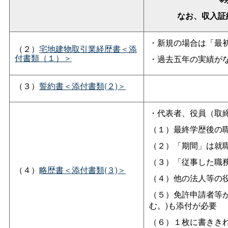
なお、収入証紙
・新規の場合は「最
（２）
宅地建物取引業経歴書＜添
付書類（１）＞
・過去五年の実績が
（３）
誓約書＜添付書類(２)＞
・代表者、役員（取
（１）最終学歴後の
（２）「期間」は就
（３）「従事した職
（４）
略歴書＜添付書類(３)＞
（４）他の法人等の
（５）免許申請者等
む。)も添付が必要
（６）１枚に書きき