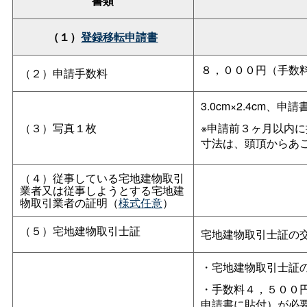
書類
（１）
登録移転申請書
８，０００円（手数
（２）申請手数料
3.0cm×2.4cm、申
（３）写真１枚
※申請前３ヶ月以内に
寸法は、頭頂からあごま
（４）従事している宅地建物取引
業者又は従事しようとする宅地建
物取引業者の証明（
様式任意
）
（５）宅地建物取引士証
宅地建物取引士証の
・宅地建物取引士証
・手数料４，５００
申請書に貼付）が必