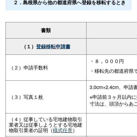
２．島根県から他の都道府県へ登録を移転するとき
書類
（１）
登録移転申請書
・８，０００円
（２）申請手数料
・移転先の都道府県
3.0cm×2.4cm、申
（３）写真１枚
※申請前３ヶ月以内に
寸法は、頭頂からあごま
（４）従事している宅地建物取引
業者又は従事しようとする宅地建
物取引業者の証明（
様式任意
）