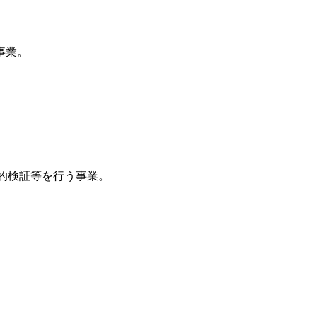
事業
。
的検証等を行う事業
。