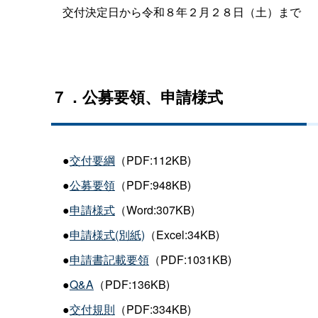
交付決定日から令和８年２月２８日（土）まで
７．公募要領、申請様式
●
交付要綱
（PDF:112KB)
●
公募要領
（PDF:948KB)
●
申請様式
（Word:307KB)
●
申請様式(別紙)
（Excel:34KB)
●
申請書記載要領
（PDF:1031KB)
●
Q&A
（PDF:136KB)
●
交付規則
（PDF:334KB)