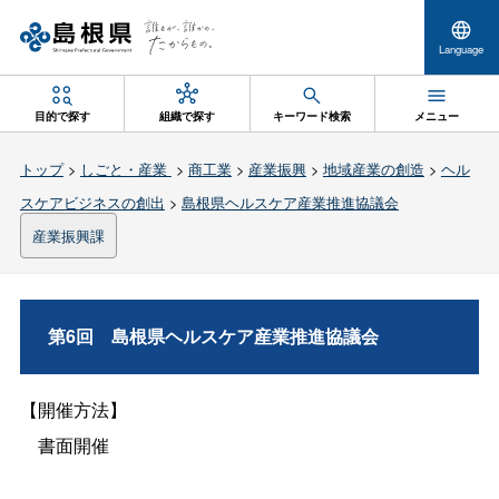
Language
目的で探す
組織で探す
キーワード検索
メニュー
トップ
>
しごと・産業
>
商工業
>
産業振興
>
地域産業の創造
>
ヘル
スケアビジネスの創出
>
島根県ヘルスケア産業推進協議会
産業振興課
第6
回
島根県ヘルスケア産業推進協議会
【開催方法】
書面開催