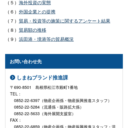
（５）
海外投資の実態
（６）
外国企業との提携
（７）
貿易・投資等の施策に関するアンケート結果
（８）
貿易額の推移
（９）
浜田港・境港等の貿易概況
お問い合わせ先
しまねブランド推進課
〒690-8501 島根県松江市殿町1番地
TEL：
0852-22-6397（物産企画係・物産振興推進スタッフ）
0852-22-5284（流通係・販路拡大係）
0852-22-5633（海外展開支援室）
FAX：
0852-22-6859（物産企画係・物産振興推進スタッフ・流