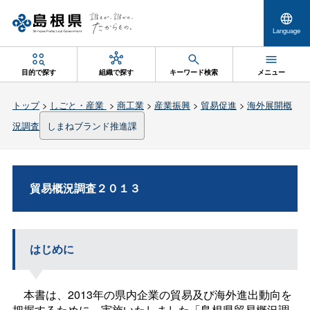
Language
目的で探す
組織で探す
キーワード検索
メニュー
トップ
>
しごと・産業
>
商工業
>
産業振興
>
貿易促進
>
海外展開概
況調査
しまねブランド推進課
貿易概況調査２０１３
はじめに
本書は、2013年の県内企業の貿易及び海外進出動向を
把握するために、実施いたしました「島根県貿易概況調