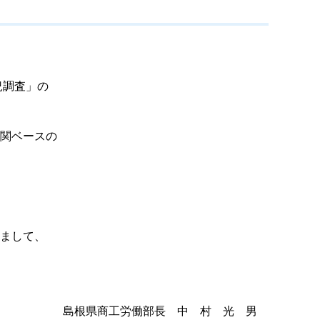
況調査」の
関ベースの
まして、
島根県商工労働部
長中村光男