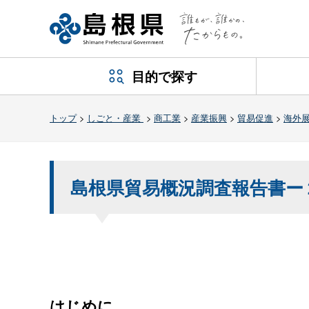
目的で探す
トップ
>
しごと・産業
>
商工業
>
産業振興
>
貿易促進
>
海外
島根県貿易概況調査報告書ー
はじめに