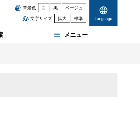
背景色
白
黒
ベージュ
文字サイズ
拡大
標準
Language
索
メニュー