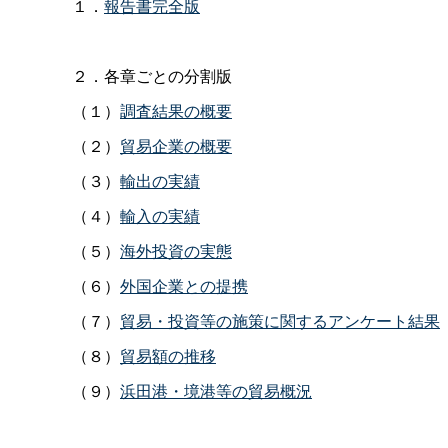
１．
報告書完全版
２．各章ごとの分割版
（１）
調査結果の概要
（２）
貿易企業の概要
（３）
輸出の実績
（４）
輸入の実績
（５）
海外投資の実態
（６）
外国企業との提携
（７）
貿易・投資等の施策に関するアンケート結果
（８）
貿易額の推移
（９）
浜田港・境港等の貿易概況