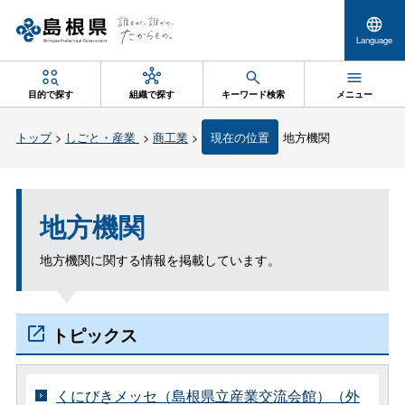
Language
目的で探す
組織で探す
キーワード検索
メニュー
トップ
>
しごと・産業
>
商工業
>
現在の位置
地方機関
地方機関
地方機関に関する情報を掲載しています。
トピックス
くにびきメッセ（島根県立産業交流会館）（外