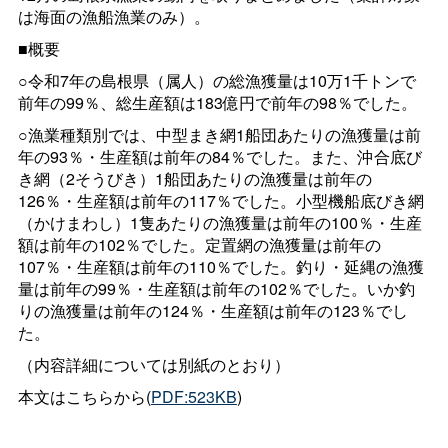
は海面の漁船漁業のみ）。
■概要
○令和7年の島根県（属人）の総漁獲量は10万1千トンで
前年の99％、総生産額は183億円で前年の98％でした。
○漁業種類別では、中型まき網1船団あたりの漁獲量は前
年の93％・生産額は前年の84％でした。また、沖合底び
き網（2そうびき）1船団あたりの漁獲量は前年の
126％・生産額は前年の117％でした。小型機船底びき網
（かけまわし）1隻あたりの漁獲量は前年の100％・生産
額は前年の102％でした。定置網の漁獲量は前年の
107％・生産額は前年の110％でした。釣り・延縄の漁獲
量は前年の99％・生産額は前年の102％でした。いか釣
りの漁獲量は前年の124％・生産額は前年の123％でし
た。
（内容詳細については別紙のとおり）
本文はこちらから(
PDF:523KB
)