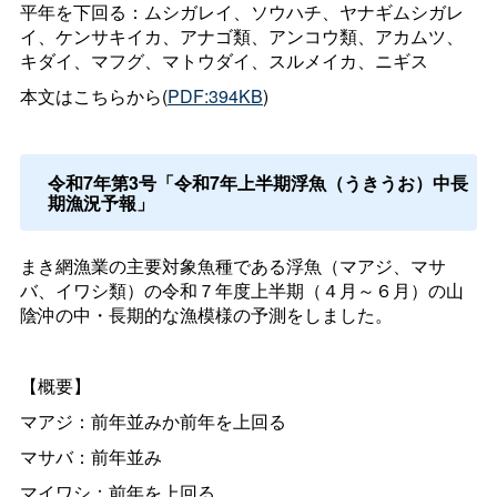
平年を下回る：ムシガレイ、ソウハチ、ヤナギムシガレ
イ、ケンサキイカ、アナゴ類、アンコウ類、アカムツ、
キダイ、マフグ、マトウダイ、スルメイカ、ニギス
本文はこちらから(
PDF:394KB
)
令和7年第3号「令和7年上半期浮魚（うきうお）中長
期漁況予報」
まき網漁業の主要対象魚種である浮魚（マアジ、マサ
バ、イワシ類）の令和７年度上半期（４月～６月）の山
陰沖の中・長期的な漁模様の予測をしました。
【概要】
マアジ：前年並みか前年を上回る
マサバ：前年並み
マイワシ：前年を上回る