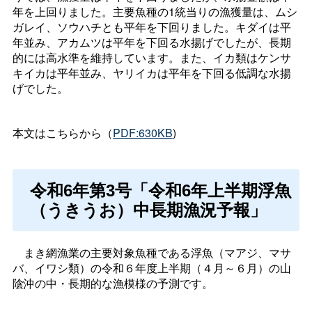
年を上回りました。主要魚種の1統当りの漁獲量は、ムシ
ガレイ、ソウハチとも平年を下回りました。キダイは平
年並み、アカムツは平年を下回る水揚げでしたが、長期
的には高水準を維持しています。また、イカ類はケンサ
キイカは平年並み、ヤリイカは平年を下回る低調な水揚
げでした。
本文はこちらから（
PDF:630KB
)
令和6年第3号「令和6年上半期浮魚
（うきうお）中長期漁況予報」
まき網漁業の主要対象魚種である浮魚（マアジ、マサ
バ、イワシ類）の令和６年度上半期（４月～６月）の山
陰沖の中・長期的な漁模様の予測です。