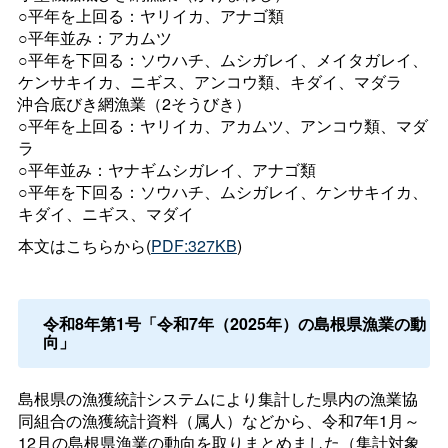
○平年を上回る：ヤリイカ、アナゴ類
○平年並み：アカムツ
○平年を下回る：ソウハチ、ムシガレイ、メイタガレイ、
ケンサキイカ、ニギス、アンコウ類、キダイ、マダラ
沖合底びき網漁業（2そうびき）
○平年を上回る：ヤリイカ、アカムツ、アンコウ類、マダ
ラ
○平年並み：ヤナギムシガレイ、アナゴ類
○平年を下回る：ソウハチ、ムシガレイ、ケンサキイカ、
キダイ、ニギス、マダイ
本文はこちらから(
PDF:327KB
)
令和8年第1号「令和7年（2025年）の島根県漁業の動
向」
島根県の漁獲統計システムにより集計した県内の漁業協
同組合の漁獲統計資料（属人）などから、令和7年1月～
12月の島根県漁業の動向を取りまとめました（集計対象