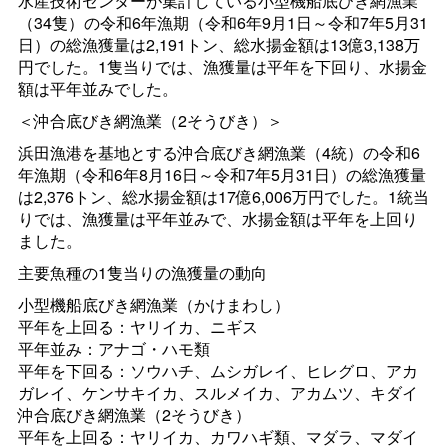
水産技術センターが集計している小型機船底びき網漁業
（34隻）の令和6年漁期（令和6年9月1日～令和7年5月31
日）の総漁獲量は2,191トン、総水揚金額は13億3,138万
円でした。1隻当りでは、漁獲量は平年を下回り、水揚金
額は平年並みでした。
＜沖合底びき網漁業（2そうびき）＞
浜田漁港を基地とする沖合底びき網漁業（4統）の令和6
年漁期（令和6年8月16日～令和7年5月31日）の総漁獲量
は2,376トン、総水揚金額は17億6,006万円でした。1統当
りでは、漁獲量は平年並みで、水揚金額は平年を上回り
ました。
主要魚種の1隻当りの漁獲量の動向
小型機船底びき網漁業（かけまわし）
平年を上回る：ヤリイカ、ニギス
平年並み：アナゴ・ハモ類
平年を下回る：ソウハチ、ムシガレイ、ヒレグロ、アカ
ガレイ、ケンサキイカ、スルメイカ、アカムツ、キダイ
沖合底びき網漁業（2そうびき）
平年を上回る：ヤリイカ、カワハギ類、マダラ、マダイ