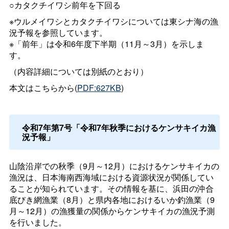
○カタクチイワシ前年を下回る
※ウルメイワシとカタクチイワシについては東シナ海の漁
況予報を参照しています。
※「前年」は令和6年度下半期（11月～3月）を示しま
す。
（内容詳細については別紙のとおり）
本文はこちらから(
PDF:627KB
)
令和7年第7号「令和7年秋季におけるケンサキイカ漁
況予報」
山陰沿岸での秋季（9月～12月）におけるケンサキイカの
漁況は、日本海南西海域における資源状況が関係してい
ることが知られています。その情報を基に、浜田の沖合
底びき網漁業（8月）と県内各地におけるいか釣漁業（9
月～12月）の漁獲量の関係からケンサキイカの漁況予測
を行いました。