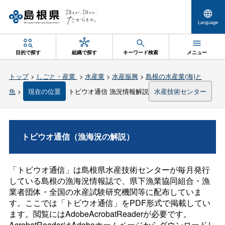
Language
目的で探す
組織で探す
キーワード検索
メニュー
トップ
>
しごと・産業
>
水産業
>
水産振興
>
島根の水産業(海)と
魚
>
現在の位置
トビウオ通信 漁況情報解説
水産技術センター
トビウオ通信（漁海況の解説）
「トビウオ通信」は島根県水産技術センターが毎月発行
している島根の漁海況情報誌で、県下漁業協同組合・漁
業者団体・全国の水産試験研究機関等に配布していま
す。ここでは「トビウオ通信」をPDF形式で掲載してい
ます。閲覧にはAdobeAcrobatReaderが必要です。
AcrobatReaderはAdobeホームページからダウンロードし