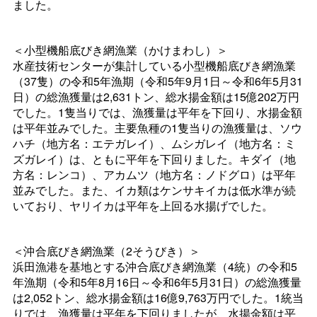
ました。
＜小型機船底びき網漁業（かけまわし）＞
水産技術センターが集計している小型機船底びき網漁業
（37隻）の令和5年漁期（令和5年9月1日～令和6年5月31
日）の総漁獲量は2,631トン、総水揚金額は15億202万円
でした。1隻当りでは、漁獲量は平年を下回り、水揚金額
は平年並みでした。主要魚種の1隻当りの漁獲量は、ソウ
ハチ（地方名：エテガレイ）、ムシガレイ（地方名：ミ
ズガレイ）は、ともに平年を下回りました。キダイ（地
方名：レンコ）、アカムツ（地方名：ノドグロ）は平年
並みでした。また、イカ類はケンサキイカは低水準が続
いており、ヤリイカは平年を上回る水揚げでした。
＜沖合底びき網漁業（2そうびき）＞
浜田漁港を基地とする沖合底びき網漁業（4統）の令和5
年漁期（令和5年8月16日～令和6年5月31日）の総漁獲量
は2,052トン、総水揚金額は16億9,763万円でした。1統当
りでは、漁獲量は平年を下回りましたが、水揚金額は平