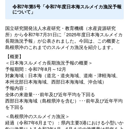
令和7年第5号「令和7年度日本海スルメイカ漁況予報
について」
国立研究開発法人水産研究・教育機構（水産資源研究
所）から令和7年7月31日に「2025年度日本海スルメイカ
長期漁況予報」が公表されました。今回は、この概要と
島根県沖のこれまでのスルメイカ漁況を紹介します。
【概要】
＜日本海スルメイカ長期漁況予報の概要＞
予報期間：令和7年8月～12月
対象海域：日本海（道北・道央海域、道南・津軽海域、
本州北部日本海海域、西部日本海海域、沖合域）
予報内容：
全体の来遊量･･･前年及び近年平均を下回る
西部日本海海域（島根県沖を含む）･･･前年及び近年平均
を下回る
＜島根県沖のスルメイカ漁況＞
経過（令和7年6月まで）：県内主要3港における小型いか
釣り漁業による令和7年1月～6月までの漁獲量は前年を上