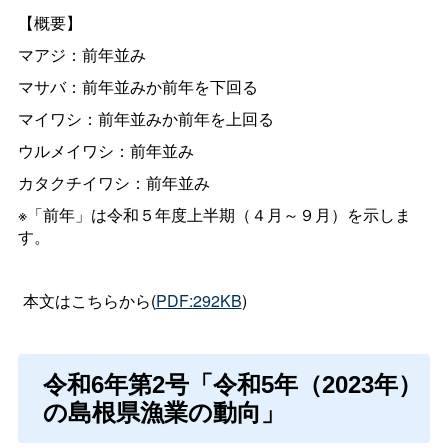
【概要】
マアジ：前年並み
マサバ：前年並みか前年を下回る
マイワシ：前年並みか前年を上回る
ウルメイワシ：前年並み
カタクチイワシ：前年並み
※「前年」は令和５年度上半期（４月～９月）を示しま
す。
本文はこちらから(
PDF:292KB
)
令和6年第2号「令和5年（
2023
年）
の島根県漁業の動向」