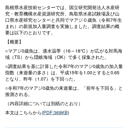
島根県水産技術センターでは、国立研究開発法人水産研
究・教育機構水産資源研究所、鳥取県水産試験場及び山
口県水産研究センターと共同でマアジ０歳魚（令和7年生
まれ）の新規加入量調査を実施しました。調査結果の概
要は以下のとおりです。
【概要】
○マアジ0歳魚は、適水温帯（16～18℃）が広がる対馬海
域（TS）から隠岐海域（OK）で多く採集された。
○調査結果を基に計算した令和7年のマアジ0歳魚の加入量
指数（来遊量の多さ）は、平成15年を1.00とすると0.65
となり、昨年（1.07）を下回った。
○令和7年のマアジ0歳魚の来遊量は、「前年を下回る」と
推測される。
（内容詳細については別紙のとおり）
本文はこちらから(
PDF:369KB
)