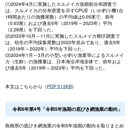
(1)2024年4月に実施したスルメイカ漁期前分布調査で
は、スルメイカの分布密度を示すCPUE（いか釣り機1台
1時間あたりの漁獲尾数）の平均値は0.05尾で、前年
（0.63尾）および過去5年（2019年～2023年）平均
（2.28尾）を下回った。
(2)2023年10月～11月に実施したスルメイカ稚仔調査で
は、幼生の平均採集尾数は2022年並みであり、過去5年
（2018年～2022年）平均を下回った。
(3)2024年1月～3月の小型いか釣り漁業等によるスルメイ
カ（生鮮）の漁獲量は、日本海沿岸域全体で、前年およ
び過去5年（2019年～2023年）平均を下回った。
本文はこちらから（
PDF:513KB
)
令和6年第4号「令和5年漁期の底びき網漁業の動向」
島根県の底びき網漁業の令和5年漁期の動向を取りまとめ