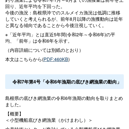
回り、近年平均を下回った。
今後の漁況：島根県沖でのスルメイカ漁況は低調に推移
していくと考えられるが、前年8月以降の漁獲動向は近年
と異なる傾向であることから今後注視していく。
※「近年平均」とは直近5年間(令和2年～令和6年)の平
均、「前年」は令和6年を示す。
（内容詳細については別紙のとおり）
本文はこちらから(
PDF:460KB
)
令和7年第4号「令和6年漁期の底びき網漁業の動向」
島根県の底びき網漁業の令和6年漁期の動向を取りまとめ
ました。
【概要】
＜小型機船底びき網漁業（かけまわし）＞