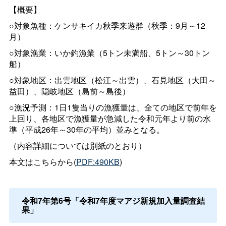
【概要】
○対象魚種：ケンサキイカ秋季来遊群（秋季：9月～12
月）
○対象漁業：いか釣漁業（5トン未満船、5トン～30トン
船）
○対象地区：出雲地区（松江～出雲）、石見地区（大田～
益田）、隠岐地区（島前～島後）
○漁況予測：1日1隻当りの漁獲量は、全ての地区で前年を
上回り、各地区で漁獲量が急減した令和元年より前の水
準（平成26年～30年の平均）並みとなる。
（内容詳細については別紙のとおり）
本文はこちらから(
PDF:490KB
)
令和7年第6号「令和7年度マアジ新規加入量調査結
果」