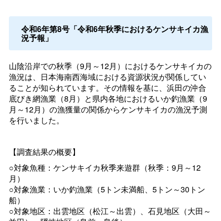
令和6年第8号「令和6年秋季におけるケンサキイカ漁
況予報」
山陰沿岸での秋季（9月～12月）におけるケンサキイカの
漁況は、日本海南西海域における資源状況が関係してい
ることが知られています。その情報を基に、浜田の沖合
底びき網漁業（8月）と県内各地におけるいか釣漁業（9
月～12月）の漁獲量の関係からケンサキイカの漁況予測
を行いました。
【調査結果の概要】
○対象魚種：ケンサキイカ秋季来遊群（秋季：9月～12
月）
○対象漁業：いか釣漁業（5トン未満船、5トン～30トン
船）
○対象地区：出雲地区（松江～出雲）、石見地区（大田～