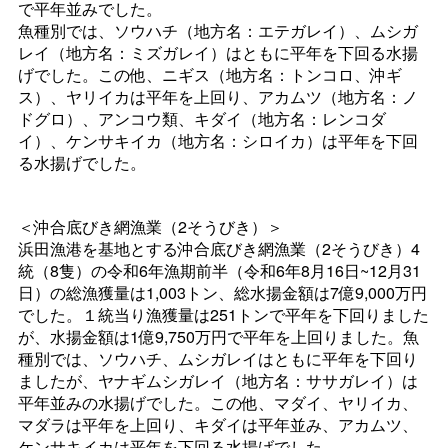
で平年並みでした。
魚種別では、ソウハチ（地方名：エテガレイ）、ムシガ
レイ（地方名：ミズガレイ）はともに平年を下回る水揚
げでした。この他、ニギス（地方名：トンコロ、沖ギ
ス）、ヤリイカは平年を上回り、アカムツ（地方名：ノ
ドグロ）、アンコウ類、キダイ（地方名：レンコダ
イ）、ケンサキイカ（地方名：シロイカ）は平年を下回
る水揚げでした。
＜沖合底びき網漁業（2そうびき）＞
浜田漁港を基地とする沖合底びき網漁業（2そうびき）4
統（8隻）の令和6年漁期前半（令和6年8月16日~12月31
日）の総漁獲量は1,003トン、総水揚金額は7億9,000万円
でした。１統当り漁獲量は251トンで平年を下回りました
が、水揚金額は1億9,750万円で平年を上回りました。魚
種別では、ソウハチ、ムシガレイはともに平年を下回り
ましたが、ヤナギムシガレイ（地方名：ササガレイ）は
平年並みの水揚げでした。この他、マダイ、ヤリイカ、
マダラは平年を上回り、キダイは平年並み、アカムツ、
ケンサキイカは平年を下回る水揚げでした。