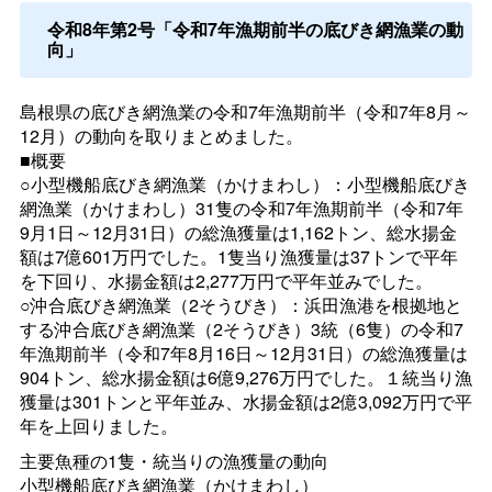
令和8年第2号「令和7年漁期前半の底びき網漁業の動
向」
島根県の底びき網漁業の令和7年漁期前半（令和7年8月～
12月）の動向を取りまとめました。
■概要
○小型機船底びき網漁業（かけまわし）：小型機船底びき
網漁業（かけまわし）31隻の令和7年漁期前半（令和7年
9月1日～12月31日）の総漁獲量は1,162トン、総水揚金
額は7億601万円でした。1隻当り漁獲量は37トンで平年
を下回り、水揚金額は2,277万円で平年並みでした。
○沖合底びき網漁業（2そうびき）：浜田漁港を根拠地と
する沖合底びき網漁業（2そうびき）3統（6隻）の令和7
年漁期前半（令和7年8月16日～12月31日）の総漁獲量は
904トン、総水揚金額は6億9,276万円でした。１統当り漁
獲量は301トンと平年並み、水揚金額は2億3,092万円で平
年を上回りました。
主要魚種の1隻・統当りの漁獲量の動向
小型機船底びき網漁業（かけまわし）