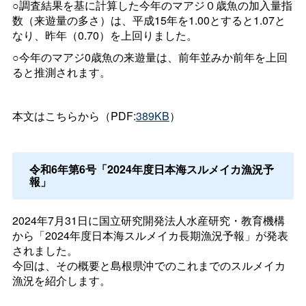
○調査結果を基に計算した今年のマアジ０歳魚の加入量指
数（来遊量の多さ）は、平成15年を1.00とすると1.07と
なり、昨年（0.70）を上回りました。
○今年のマアジ0歳魚の来遊量は、前年並みか前年を上回
ると推測されます。
本文はこちらから（PDF:
389KB
）
令和6年第6号「2024年度日本海スルメイカ漁況予
報」
2024年7月31日に国立研究開発法人水産研究・教育機構
から「2024年度日本海スルメイカ長期漁況予報」が発表
されました。
今回は、その概要と島根県沖でのこれまでのスルメイカ
漁況を紹介します。