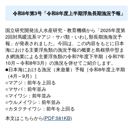
令和8年第3号「令和8年度上半期浮魚長期漁況予報」
国立研究開発法人水産研究・教育機構から「2025年度第
2回対馬暖流系マアジ・サバ類・いわし類長期漁海況予
報」が発表されました。今回は、この内容をもとに日本
海における主要浮魚類の漁況予報の概要と島根県中型ま
き網漁業による主要浮魚類の令和7年度下半期（令和7年
10月～令和8年3月）の漁況を併せてご紹介します。
■日本海における漁況（来遊量）予報［令和8年度上半期
（4月～9月）］
○マアジ：前年を上回る
○マサバ：前年並み
○マイワシ：前年並み
○ウルメイワシ：前年並み
○カタクチイワシ：前年を上回る
本文はこちらから(
PDF:581KB
)