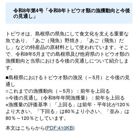
令和8年第4号「令和8年トビウオ類の漁獲動向と今後
の見通し」
トビウオは、島根県の県魚にして食文化を支える重要な
魚であり、「あご（飛魚）野焼き」「あご（飛魚）だ
し」などの特産品の原材料として使われています。そこ
で、令和8年5月までの島根県及び他府県のトビウオ類の
漁獲動向と当県における今後の見通しについて紹介しま
す。
■島根県におけるトビウオ類の漁況（～5月）と今後の見
通し
○これまでの漁獲動向（～5月）：前年を上回る
○今後の見通し（令和8年年間漁獲量）：前年を上回る
※漁獲量の評価基準：「上回る」は前年・平年比が120％
より大きい、「下回る」は80％より小さい、「並み」は
80％～120％としています。
本文はこちらから(
PDF:410KB
)