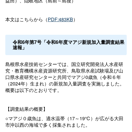
益田）、隠岐地区（島前～島後）
本文はこちらから（
PDF:483KB
）
令和6年第7号「令和6年度マアジ新規加入量調査結果
速報」
島根県水産技術センターでは、国立研究開発法人水産研
究・教育機構水産資源研究所、鳥取県水産試験場及び山
口県水産研究センターと共同でマアジ0歳魚（令和６年
（2024年）生まれ）の新規加入量調査を実施しました。
概要は以下のとおりです。
【調査結果の概要】
○マアジ０歳魚は、適水温帯（17～19℃）が広がる大田
市沖以西の海域で多く採集されました。