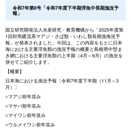
令和7年第8号「令和7年度下半期浮魚中長期漁況予
報」
国立研究開発法人水産研究・教育機構から「2025年度第
1回対馬暖流系マアジ・さば類・いわし類長期漁海況予
報」が発表されました。今回は、この内容をもとに日本
海における主要浮魚類の漁況予報の概要と島根県中型ま
き網における主要浮魚類の上半期（4月～9月）の漁況を
併せてご紹介します。
【概要】
日本海における漁況予報〔令和7年度下半期（11月～3
月）〕
○マアジ前年並み
○マサバ前年並み
○マイワシ前年並み
○ウルメイワシ前年並み