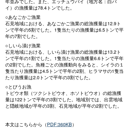
年並みでした。また、エッチュウバイ（地方名：白バ
イ）の漁獲量は78.4トンでした。
○あなごかご漁業
石見地域における、あなごかご漁業の総漁獲量は12.9ト
ンで平年の5割でした。1隻当たりの漁獲量は6.5トンで平
年の7割でした。
○しいら漬け漁業
石見地域における、しいら漬け漁業の総漁獲量は13.2ト
ンで平年の1割でした。1隻当たりの漁獲量6.6トンで平年
の2割でした。魚種ごとの漁獲動向をみると、シイラの１
隻当たり漁獲量は4.5トンで平年の2割、ヒラマサの1隻当
たり漁獲量は2.0トンで平年の3割でした。
○とびうお漁
トビウオ類（ツクシトビウオ、ホソトビウオ）の総漁獲
量は122トンで平年の3割でした。地域別では、出雲地域
と隠岐地域が平年の3割、石見地域が平年の2割でした。
本文はこちらから（
PDF:360KB
）