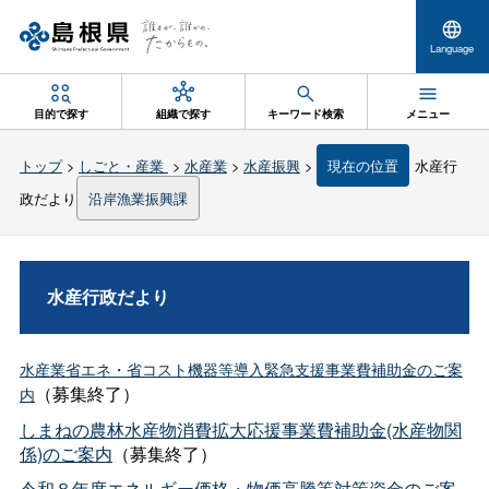
Language
目的で探す
組織で探す
キーワード検索
メニュー
トップ
>
しごと・産業
>
水産業
>
水産振興
>
現在の位置
水産行
政だより
沿岸漁業振興課
水産行政だより
水産業省エネ・省コスト機器等導入緊急支援事業費補助金のご案
（募集終了）
内
しまねの農林水産物消費拡大応援事業費補助金(水産物関
係)のご案内
（募集終了）
令和８年度エネルギー価格・物価高騰等対策資金のご案