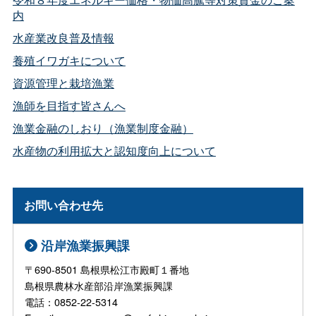
内
水産業改良普及情報
養殖イワガキについて
資源管理と栽培漁業
漁師を目指す皆さんへ
漁業金融のしおり（漁業制度金融）
水産物の利用拡大と認知度向上について
お問い合わせ先
沿岸漁業振興課
〒690-8501 島根県松江市殿町１番地
島根県農林水産部沿岸漁業振興課
電話：0852-22-5314