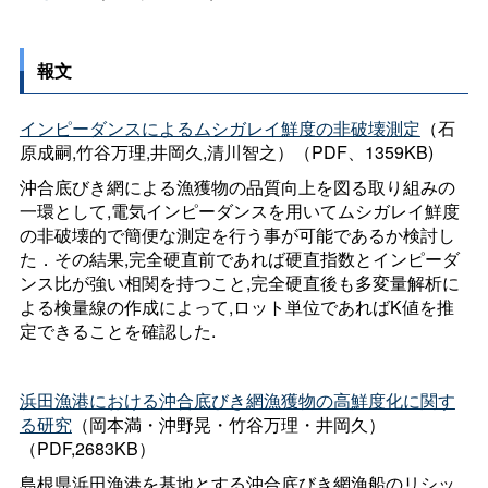
報文
インピーダンスによるムシガレイ鮮度の非破壊測定
（石
原成嗣,竹谷万理,井岡久,清川智之）（PDF、1359KB)
沖合底びき網による漁獲物の品質向上を図る取り組みの
一環として,電気インピーダンスを用いてムシガレイ鮮度
の非破壊的で簡便な測定を行う事が可能であるか検討し
た．その結果,完全硬直前であれば硬直指数とインピーダ
ンス比が強い相関を持つこと,完全硬直後も多変量解析に
よる検量線の作成によって,ロット単位であればK値を推
定できることを確認した.
浜田漁港における沖合底びき網漁獲物の高鮮度化に関す
る研究
（岡本満・沖野晃・竹谷万理・井岡久）
（PDF,2683KB）
島根県浜田漁港を基地とする沖合底びき網漁船のリシッ