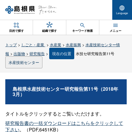
Language
目的で探す
組織で探す
キーワード検索
メニュー
トップ
>
しごと・産業
>
水産業
>
水産振興
>
水産技術センター情
報
>
出版物
>
研究報告
>
現在の位置
水技セ研究報告第11号
水産技術センター
島根県水産技術センター研究報告第11号（2018年
3月）
タイトルをクリックするとご覧いただけます。
研究報告書の一括ダウンロードはこちらをクリックして
下さい
。（PDF,6451KB）