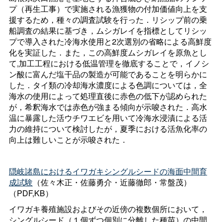
プ（再生工事）で実施される漁獲物の付加価値向上を支
援するため，種々の調査試験を行った．リシップ前の乗
船調査の結果に基づき，ムシガレイを指標としてリシッ
プで導入された冷海水使用と2次選別の省略による高鮮度
化を実証した．また，この高鮮度ムシガレイを原魚とし
て,加工工程における低温管理を徹底することで，イノシ
ン酸に富んだ塩干品の製造が可能であることを明らかに
した．タイ類の冷却海水濃度による色調については，全
海水の使用によって処理直後に赤色の低下が認められた
が，希釈海水では赤色が強まる傾向が示唆された．高水
温に暴露した活ウチワエビを用いて冷海水浸漬による活
力の維持について検討したが，夏季における活魚化率の
向上は難しいことが示唆された．
隠岐諸島におけるイワガキシングルシードの海面中間育
成試験
（佐々木正・佐藤勇介・近藤徹郎・常盤茂）
（PDF,KB）
イワガキ養殖施設およびその近傍の複数個所において，
シングルシード（１個ずつ個別に分離した種苗）の中間