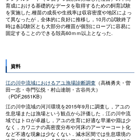
育成における基礎的なデータを取得するための飼育試験
を実施した.種苗の成長や生残率は収容密度や地区によっ
て異なったが，全体的に良好に推移し，10月の試験終了
時は各試験区とも大部分の種苗が個別にロープに容易に
固定することのできる殻高60ｍｍ以上となった.
資料
江の川中流域におけるアユ漁場診断調査
（高橋勇夫・曽
田一志・寺門弘悦・村山達朗・古谷尚大）
（PDF,2651KB）
江の川中流域の河川環境を2015年9月に調査し，アユの
生息場または漁場という観点から評価した．江の川中流
域ではトロが卓越し，アユの生育に好適な早瀬や淵は少
なく，カワニナの高密度分布や河床のアーマーコート化
など不適な現象は少なくない．減水区間では生息環境の