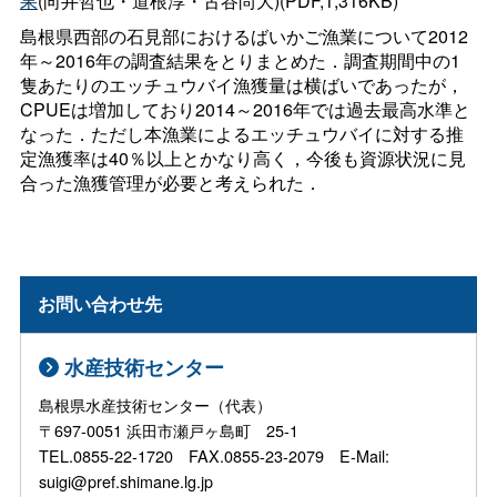
果
(向井哲也・道根淳・古谷尚大)(PDF,1,316KB)
島根県西部の石見部におけるばいかご漁業について2012
年～2016年の調査結果をとりまとめた．調査期間中の1
隻あたりのエッチュウバイ漁獲量は横ばいであったが，
CPUEは増加しており2014～2016年では過去最高水準と
なった．ただし本漁業によるエッチュウバイに対する推
定漁獲率は40％以上とかなり高く，今後も資源状況に見
合った漁獲管理が必要と考えられた．
お問い合わせ先
水産技術センター
島根県水産技術センター（代表）
〒697-0051 浜田市瀬戸ヶ島町 25-1
TEL.0855-22-1720 FAX.0855-23-2079 E-Mail:
suigi@pref.shimane.lg.jp