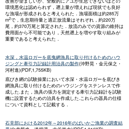
改善が望ましいが、全般的にアユが生息できないほどの
環境悪化は認められず，遡上量が増えれば現状でも良好
な漁場が形成されると考えられた．漁場面積は約285万
2
m
で，生息期待量と適正放流量はそれぞれ，約220万
尾，約370万尾と算定された．放流のみでの資源の維持は
費用面から不可能であり，天然遡上を増やす取り組みが
重要であると考えられた．
水深，水温ロガーを底曳網漁具に取り付けるためのハウ
ジングと牽引力記録計用治具の製作
(沖野晃・金元保之・
河村進)(PDF,1,755KB)
底びき網の試験操業において水深・水温ロガーを底びき
網漁具に取り付けるためのハウジングをステンレスで作
成した.また，漁具の張力を測定する牽引力記録計を試験
機に設置するための治具を作成した.これらの器具の仕様
について資料として記載する．
石見部における2012年～2016年のばいかご漁業の調査結