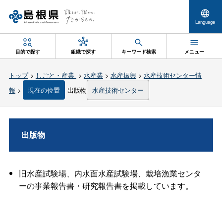
Language
目的で探す
組織で探す
キーワード検索
メニュー
トップ
>
しごと・産業
>
水産業
>
水産振興
>
水産技術センター情
報
>
現在の位置
出版物
水産技術センター
出版物
旧水産試験場、内水面水産試験場、栽培漁業センタ
ーの事業報告書・研究報告書を掲載しています。