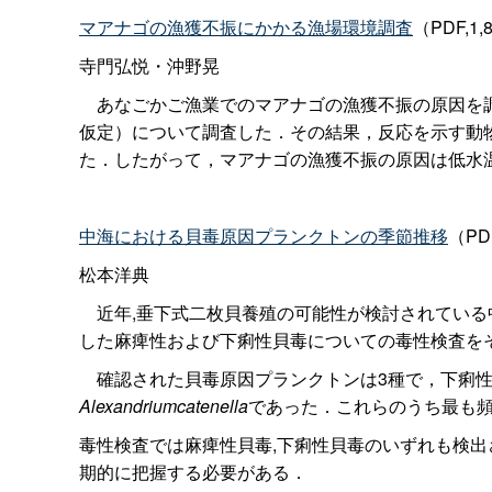
マアナゴの漁獲不振にかかる漁場環境調査
（PDF,1,
寺門弘悦・沖野晃
あなごかご漁業でのマアナゴの漁獲不振の原因を調
仮定）について調査した．その結果，反応を示す動
た．したがって，マアナゴの漁獲不振の原因は低水
中海における貝毒原因プランクトンの季節推移
（PDF
松本洋典
近年,垂下式二枚貝養殖の可能性が検討されている中
した麻痺性および下痢性貝毒についての毒性検査を
確認された貝毒原因プランクトンは3種で，下痢性
Alexandriumcatenella
であった．これらのうち最も
毒性検査では麻痺性貝毒,下痢性貝毒のいずれも検
期的に把握する必要がある．