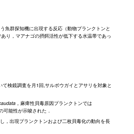
う魚群探知機に出現する反応（動物プランクトンと
であり，マアナゴの摂餌活性が低下する水温帯であっ
いて検鏡調査を月1回,サルボウガイとアサリを対象と
caudata
，麻痺性貝毒原因プランクトンでは
の可能性が示唆された．
続し，出現プランクトンおよび二枚貝毒化の動向を長