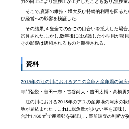
力の向上により漁獲圧が上昇したこともあり,漁獲量が
そこで,資源の維持・増大及び持続的利用を図るた
び経営への影響を検証した.
その結果,４隻全てのかごの目合いを拡大した場合,現
試算された.しかし,数年後には保護した小型貝が親
その影響は緩和されるものと期待される.
資料
2015年の江の川におけるアユの産卵と産卵場の河床
寺門弘悦・曽田一志・古谷尚大・吉田太輔・高橋勇
江の川における2015年のアユの産卵場の河床の状
地が見込まれた．これに親魚量が少ない事を加味し
2
合計1,160m
で産着卵を確認し，事前調査の判断が