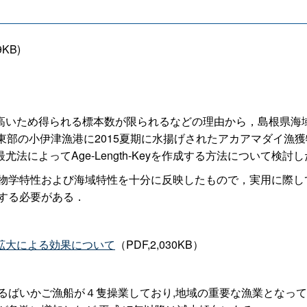
9KB)
いため得られる標本数が限られるなどの理由から，島根県海域
島根県東部の小伊津漁港に2015夏期に水揚げされたアカアマダイ
によってAge-Length-Keyを作成する方法について検討し
マダイの生物学特性および海域特性を十分に反映したもので，実用に
構築する必要がある．
拡大による効果について
（PDF,2,030KB）
ばいかご漁船が４隻操業しており,地域の重要な漁業となってい