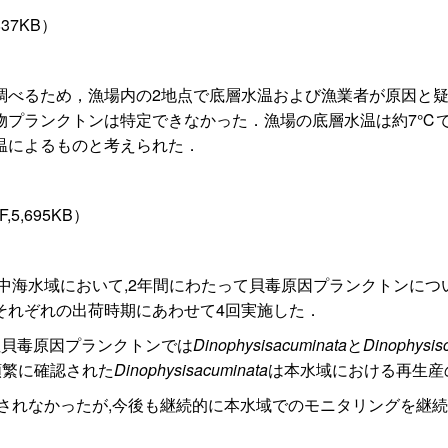
837KB）
べるため，漁場内の2地点で底層水温および漁業者が原因と疑
物プランクトンは特定できなかった．漁場の底層水温は約7℃
温によるものと考えられた．
,5,695KB）
海水域において,2年間にわたって貝毒原因プランクトンにつ
それぞれの出荷時期にあわせて4回実施した．
貝毒原因プランクトンでは
Dinophysisacuminata
と
Dinophysis
頻繁に確認された
Dinophysisacuminata
は本水域における再生産
出されなかったが,今後も継続的に本水域でのモニタリングを継