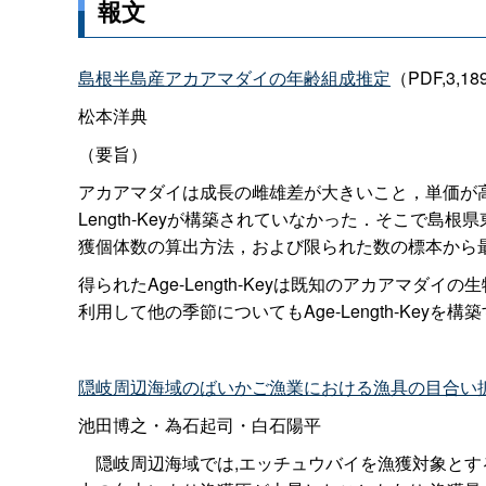
報文
島根半島産アカアマダイの年齢組成推定
（PDF,3,18
松本洋典
（要旨）
アカアマダイは成長の雌雄差が大きいこと，単価が高
Length-Keyが構築されていなかった．そこで
獲個体数の算出方法，および限られた数の標本から最尤法
得られたAge-Length-Keyは既知のアカア
利用して他の季節についてもAge-Length-Keyを
隠岐周辺海域のばいかご漁業における漁具の目合い
池田博之・為石起司・白石陽平
隠岐周辺海域では,エッチュウバイを漁獲対象とする