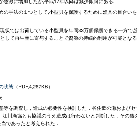
急激に増加したが,平成17年以降は減少傾向にある.
めの手法の１つとして,小型貝を保護するために漁具の目合いを
状では出荷している小型貝を年間33万個保護できる一方で,漁獲
貝として再生産に寄与することで資源の持続的利用が可能となる
の状態
（PDF,4,267KB）
夫
態等を調査し，造成の必要性を検討した．谷住郷の瀬およびセジリ
，江川漁協とも協議のうえ造成は行わないと判断した．その後
妥当であったと考えられた．