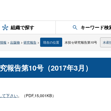
組織で探す
キーワード検
情報
>
出版物
>
研究報告
>
現在の位置
水技セ研究報告第10号
水産
報告第10号（2017年3月）
して下さい
。（PDF,15,001KB）