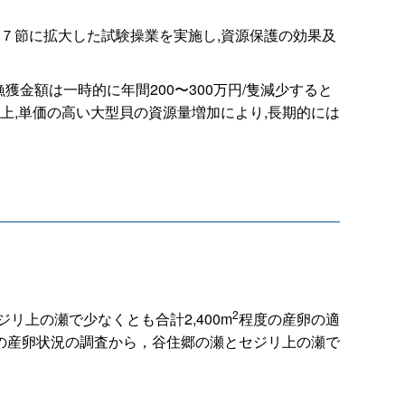
７節に拡大した試験操業を実施し,資源保護の効果及
金額は一時的に年間200〜300万円/隻減少すると
上,単価の高い大型貝の資源量増加により,長期的には
2
上の瀬で少なくとも合計2,400m
程度の産卵の適
の産卵状況の調査から，谷住郷の瀬とセジリ上の瀬で