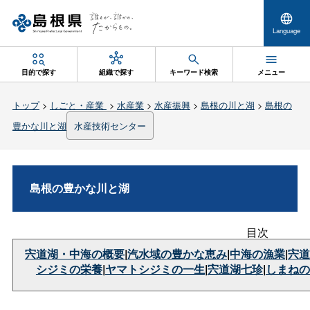
Language
目的で探す
組織で探す
キーワード検索
メニュー
トップ
>
しごと・産業
>
水産業
>
水産振興
>
島根の川と湖
>
島根の
豊かな川と湖
水産技術センター
島根の豊かな川と湖
目次
宍道湖・中海の概要
|
汽水域の豊かな恵み
|
中海の漁業
|
宍道
シジミの栄養
|
ヤマトシジミの一生
|
宍道湖七珍
|
しまねの