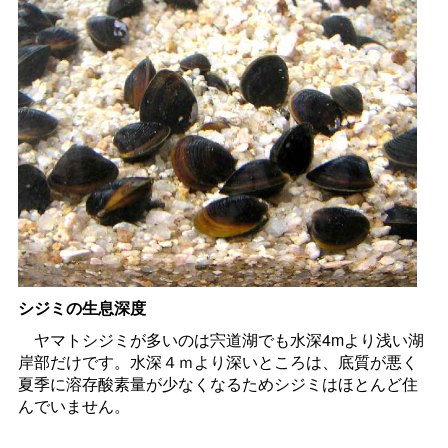
シジミの生息深度
ヤマトシジミが多いのは宍道湖でも水深4mより浅い湖
岸部だけです。水深４ｍより深いところは、底質が悪く
夏季に溶存酸素量が少なくなるためシジミはほとんど住
んでいません。