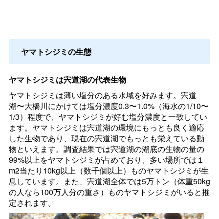
ヤマトシジミの生態
ヤマトシジミは宍道湖の代表生物
ヤマトシジミは薄い塩分のある水域を好みます。宍道
湖〜大橋川にかけては塩分濃度0.3〜1.0%（海水の1/10〜
1/3）程度で、ヤマトシジミが好む塩分濃度と一致してい
ます。ヤマトシジミは宍道湖の環境にもっとも良く適応
した生物であり、現在の宍道湖でもっとも栄えている動
物といえます。調査結果では宍道湖の湖底の生物の量の
99%以上をヤマトシジミが占めており、多い場所では１
m2当たり10kg以上（数千個以上）ものヤマトシジミが生
息しています。また、宍道湖全体では5万トン（体重50kg
の人なら100万人分の重さ）ものヤマトシジミがいると推
定されます。