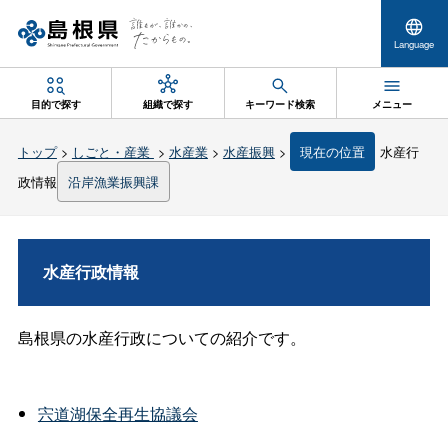
Language
目的で探す
組織で探す
キーワード検索
メニュー
トップ
>
しごと・産業
>
水産業
>
水産振興
>
現在の位置
水産行
政情報
沿岸漁業振興課
水産行政情報
島根県の水産行政についての紹介です。
宍道湖保全再生協議会