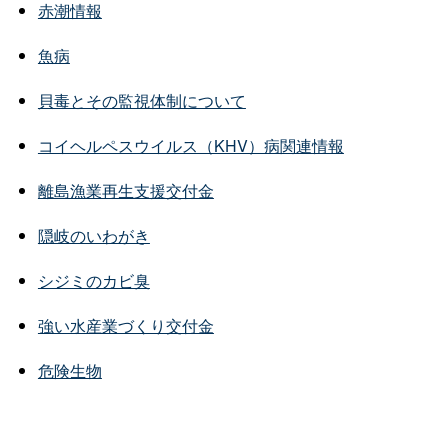
赤潮情報
魚病
貝毒とその監視体制について
コイヘルペスウイルス（KHV）病関連情報
離島漁業再生支援交付金
隠岐のいわがき
シジミのカビ臭
強い水産業づくり交付金
危険生物