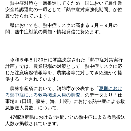
熱中症対策を一層推進してくため、国において農作業
安全確認運動の一環として「熱中症対策強化期間」が位
置づけられています。
県においても、熱中症リスクの高まる５月～９月の
間、熱中症対策の周知・情報発信に努めます。
令和５年５月30日に閣議決定された「熱中症対策実行
計画」では、農業現場の対策として「熱中症リスクに応
じた注意喚起情報等を、農業者等に対してきめ細かく提
供する」とされています。
農林水産省において、消防庁が公表する「
夏期におけ
る熱中症による救急搬送人員の調査
」のデータより「仕
事場2（田畑、森林、海、川等）における熱中症による救
急搬送人員数」について、
47都道府県における1週間ごとの熱中症による救急搬送
人数が掲載されています。