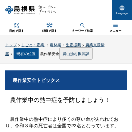
Language
目的で探す
組織で探す
キーワード検索
メニュー
トップ
>
しごと・産業
>
農林業
>
生産振興
>
農業支援情
報
>
現在の位置
農作業安全
農山漁村振興課
農作業安全トピックス
農作業中の熱中症を予防しましょう！
農作業中の熱中症により多くの尊い命が失われてお
り、令和３年の死亡者は全国で23名となっています。