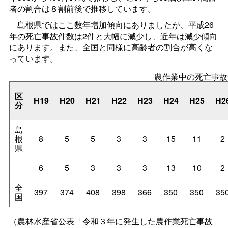
者の割合は８割前後で推移しています。
島根県ではここ数年増加傾向にありましたが、平成26
年の死亡事故件数は2件と大幅に減少し、近年は減少傾向
にあります。また、全国と同様に高齢者の割合が高くな
っています。
農作業中の死亡事故
区
H19
H20
H21
H22
H23
H24
H25
H2
分
島
根
8
5
5
3
3
15
11
2
県
6
5
3
3
3
13
10
2
全
397
374
408
398
366
350
350
35
国
（農林水産省公表「令和３年に発生した農作業死亡事故