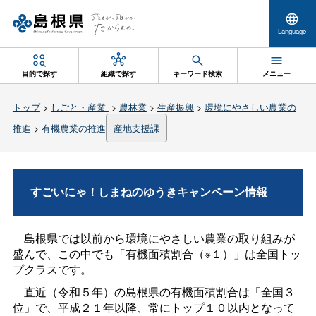
Language
目的で探す
組織で探す
キーワード検索
メニュー
トップ
>
しごと・産業
>
農林業
>
生産振興
>
環境にやさしい農業の
推進
>
有機農業の推進
産地支援課
すごいにゃ！しまねのゆうきキャンペーン情報
島根県では以前から環境にやさしい農業の取り組みが
盛んで、この中でも「有機面積割合（※１）」は全国トッ
プクラスです。
直近（令和５年）の島根県の有機面積割合は「全国３
位」で、平成２１年以降、常にトップ１０以内となって