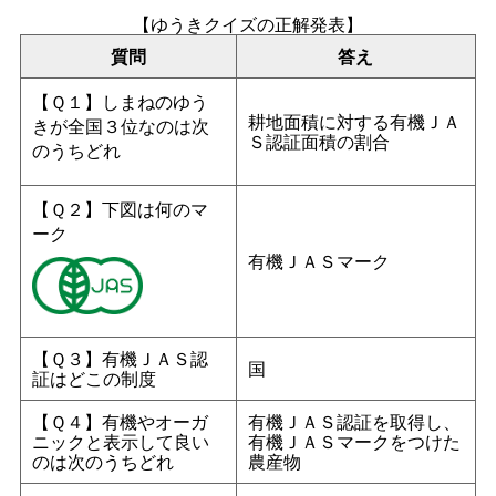
【ゆうきクイズの正解発表】
質問
答え
【Ｑ１】しまねのゆう
耕地面積に対する有機ＪＡ
きが全国３位なのは次
Ｓ認証面積の割合
のうちどれ
【Ｑ２】下図は何のマ
ーク
有機ＪＡＳマーク
【Ｑ３】有機ＪＡＳ認
国
証はどこの制度
【Ｑ４】有機やオーガ
有機ＪＡＳ認証を取得し、
ニックと表示して良い
有機ＪＡＳマークをつけた
のは次のうちどれ
農産物