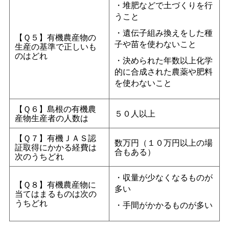
・堆肥などで土づくりを行
うこと
・遺伝子組み換えをした種
【Ｑ５】有機農産物の
子や苗を使わないこと
生産の基準で正しいも
のはどれ
・決められた年数以上化学
的に合成された農薬や肥料
を使わないこと
【Ｑ６】島根の有機農
５０人以上
産物生産者の人数は
【Ｑ７】有機ＪＡＳ認
数万円（１０万円以上の場
証取得にかかる経費は
合もある）
次のうちどれ
・収量が少なくなるものが
【Ｑ８】有機農産物に
多い
当てはまるものは次の
うちどれ
・手間がかかるものが多い