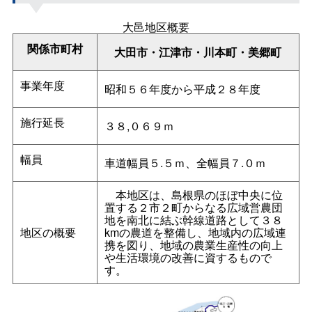
大邑地区概要
関係市町村
大田市・江津市・川本町・美郷町
事業年度
昭和５６年度から平成２８年度
施行延長
３８,０６９ｍ
幅員
車道幅員５.５ｍ、全幅員７.０ｍ
本地区は、島根県のほぼ中央に位
置する２市２町からなる広域営農団
地を南北に結ぶ幹線道路として３８
地区の概要
kmの農道を整備し、地域内の広域連
携を図り、地域の農業生産性の向上
や生活環境の改善に資するもので
す。