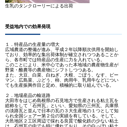
生乳のタンクローリーによる出荷
受益地内での効果発現
１．特産品の生産量の増大
広域農道の整備が進み、平成２年以降順次供用を開始し
ており、効率的な集出荷体制が確立されつつあることか
ら、各市町では特産品の生産に力を入れている。
このことにより、米中心であった本地域の農産物生産が
野菜・酪農等の農産物にシフトしつつある。
また、大豆、白菜、白ねぎ、大根、ごぼう、なす、ピー
マン、広島菜、ぶどう、柿、肉用牛、乳用牛などについ
ても生産振興作目と定め、積極的に取り組んでいる。
２．地場産品の輸送路
大田市をはじめ島根県の石見地方で生産される粘土瓦を
総称をして「石州瓦」といい、愛知県の三州瓦、兵庫県
の淡路瓦と並んで日本の瓦の３大生産地の１つとして知
られ全国シェアー第２位の実績を有している。そして、
大邑地区２工区周辺で採れる良質で酸化鉄の少ない粘土
は、石州瓦の中でも特に優れており、その白っぽい粘土