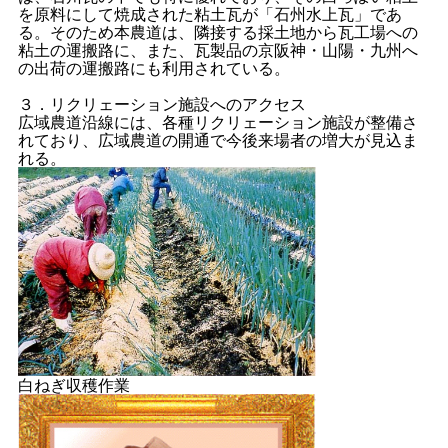
を原料にして焼成された粘土瓦が「石州水上瓦」であ
る。そのため本農道は、隣接する採土地から瓦工場への
粘土の運搬路に、また、瓦製品の京阪神・山陽・九州へ
の出荷の運搬路にも利用されている。
３．リクリェーション施設へのアクセス
広域農道沿線には、各種リクリェーション施設が整備さ
れており、広域農道の開通で今後来場者の増大が見込ま
れる。
白ねぎ収穫作業