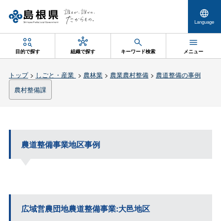
Language
目的で探す
組織で探す
キーワード検索
メニュー
トップ
>
しごと・産業
>
農林業
>
農業農村整備
>
農道整備の事例
農村整備課
農道整備事業地区事例
広域営農団地農道整備事業:大邑地区