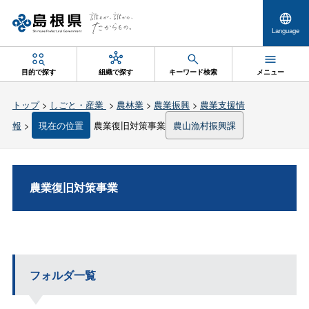
Language
目的で探す
組織で探す
キーワード検索
メニュー
トップ
>
しごと・産業
>
農林業
>
農業振興
>
農業支援情
報
>
現在の位置
農業復旧対策事業
農山漁村振興課
農業復旧対策事業
フォルダ一覧