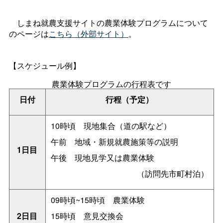
しまね就農支援サイトの農業体験プログラムについて
のページは
こちら（外部サイト）
。
【スケジュール例】
農業体験プログラムの行程表です
日付
行程（予定）
10時
頃
現地集合（道の駅など）
午
前
地域・新規就農施策等の説明
1日目
午
後
現地見学又は農業体験
（訪問先市町村泊）
09時頃~15時
頃
農業体験
2日目
15時
頃
意見交換会