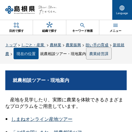
Language
目的で探す
組織で探す
キーワード検索
メニュー
トップ
>
しごと・産業
>
農林業
>
農業振興
>
担い手の育成
>
新規就
農
>
現在の位置
就農相談ツアー・現地案内
農業経営課
就農相談ツアー・現地案内
産地を見学したり、実際に農業を体験できるさまざま
なプログラムをご用意しています。
しまねオンライン産地ツアー