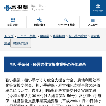
Language
目的で探す
組織で探す
キーワード検索
メニュー
トップ
>
しごと・産業
>
農林業
>
農業振興
>
担い手の育成
>
認定農
業者
農業経営課
担い手確保・経営強化支援事業等の評価結果
強い農業・担い手づくり総合支援交付金、農地利用効率
化等支援交付金、担い手確保・経営強化支援事業の評価
結果について、農地利用効率化等支援交付金実施要綱
（令和４年３月30日付け３経営第3156号）及び担い手確
保・経営強化支援事業実施要綱（平成28年１月20日付け
27経営第2612号）により、以下のとおり公表します。