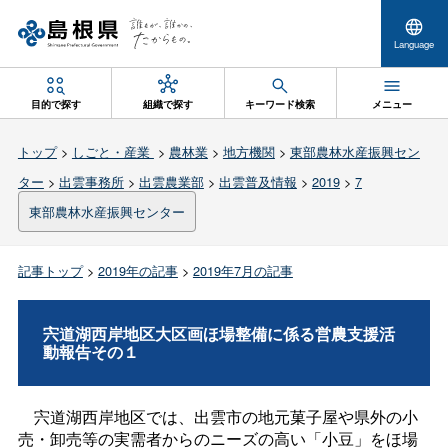
Language
目的で探す
組織で探す
キーワード検索
メニュー
トップ
>
しごと・産業
>
農林業
>
地方機関
>
東部農林水産振興セン
ター
>
出雲事務所
>
出雲農業部
>
出雲普及情報
>
2019
>
7
東部農林水産振興センター
記事トップ
>
2019年の記事
>
2019年7月の記事
宍道湖西岸地区大区画ほ場整備に係る営農支援活
動報告その１
宍道湖西岸地区では、出雲市の地元菓子屋や県外の小
売・卸売等の実需者からのニーズの高い「小豆」をほ場