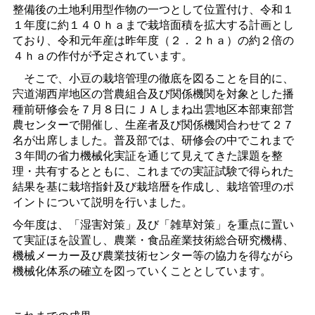
整備後の土地利用型作物の一つとして位置付け、令和１
１年度に約１４０ｈａまで栽培面積を拡大する計画とし
ており、令和元年産は昨年度（２．２ｈａ）の約２倍の
４ｈａの作付が予定されています。
そこで、小豆の栽培管理の徹底を図ることを目的に、
宍道湖西岸地区の営農組合及び関係機関を対象とした播
種前研修会を７月８日にＪＡしまね出雲地区本部東部営
農センターで開催し、生産者及び関係機関合わせて２７
名が出席しました。普及部では、研修会の中でこれまで
３年間の省力機械化実証を通じて見えてきた課題を整
理・共有するとともに、これまでの実証試験で得られた
結果を基に栽培指針及び栽培暦を作成し、栽培管理のポ
イントについて説明を行いました。
今年度は、「湿害対策」及び「雑草対策」を重点に置い
て実証ほを設置し、農業・食品産業技術総合研究機構、
機械メーカー及び農業技術センター等の協力を得ながら
機械化体系の確立を図っていくこととしています。