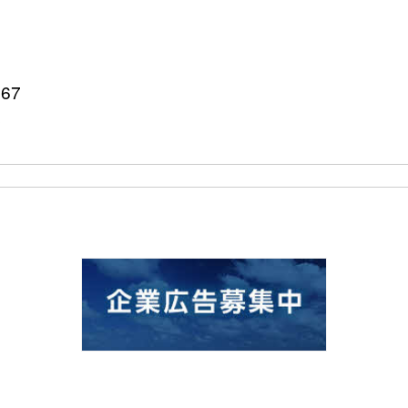
967
p