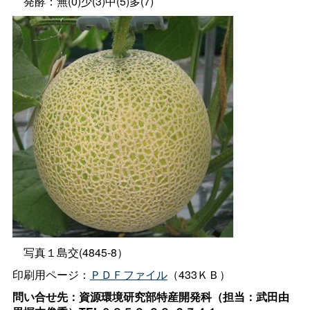
発酵：無(0)少(3)中(5)多(7)
写真１島交(4845-8）
印刷用ページ：
ＰＤＦファイル
（433ＫＢ）
問い合せ先：資源環境研究部特産開発科（担当：武田由