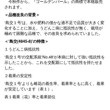
今秋作から、『ゴールデンパール』の商標で本格販売
されます。
＜品種改良の背景＞
‘島交１号'は、水や肥料の僅かな過不足で品質が大きく変
化することに加え、うどんこ病に抵抗性が無く、栽培が
極めて困難な品種で、その改良を求められていました。
＜‘島交(4845-8)'の特徴＞
１うどんこ病抵抗性
‘島交１号'の交配系統‘No.48'が本病に対して強い抵抗性を
示したことから、これを交配親にして抵抗性を持たせま
した。
２着果の安定性
‘島交１号'よりも雌花の着生率、着果率ともに高く、着果
が安定しています（表１）。
表１着果（花）率と着果節位