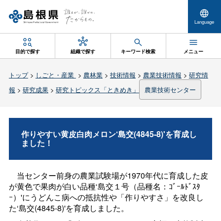
Language
目的で探す
組織で探す
キーワード検索
メニュー
トップ
>
しごと・産業
>
農林業
>
技術情報
>
農業技術情報
>
研究情
報
>
研究成果
>
研究トピックス「ときめき」
農業技術センター
作りやすい黄皮白肉メロン‘島交(4845-8)'を育成し
ました！
当センター前身の農業試験場が1970年代に育成した皮
が黄色で果肉が白い品種‘島交１号（品種名：ｺﾞｰﾙﾄﾞｽﾀ
ｰ）'にうどんこ病への抵抗性や「作りやすさ」を改良し
た‘島交(4845-8)'を育成しました。