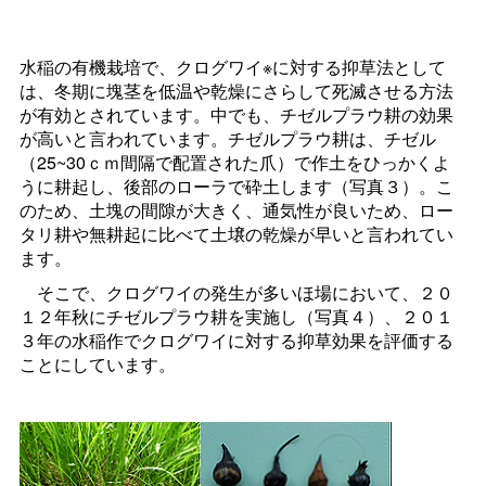
水稲の有機栽培で、クログワイ※に対する抑草法として
は、冬期に塊茎を低温や乾燥にさらして死滅させる方法
が有効とされています。中でも、チゼルプラウ耕の効果
が高いと言われています。チゼルプラウ耕は、チゼル
（25~30ｃｍ間隔で配置された爪）で作土をひっかくよ
うに耕起し、後部のローラで砕土します（写真３）。こ
のため、土塊の間隙が大きく、通気性が良いため、ロー
タリ耕や無耕起に比べて土壌の乾燥が早いと言われてい
ます。
そこで、クログワイの発生が多いほ場において、２０
１２年秋にチゼルプラウ耕を実施し（写真４）、２０１
３年の水稲作でクログワイに対する抑草効果を評価する
ことにしています。