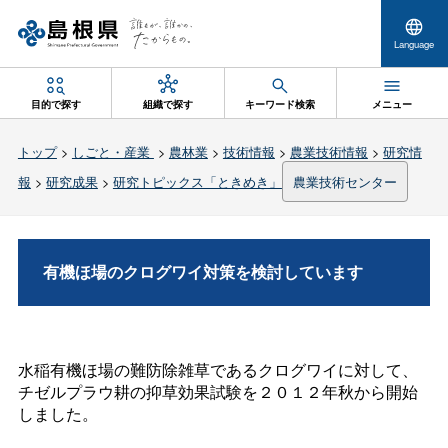
Language
目的で探す
組織で探す
キーワード検索
メニュー
トップ
>
しごと・産業
>
農林業
>
技術情報
>
農業技術情報
>
研究情
報
>
研究成果
>
研究トピックス「ときめき」
農業技術センター
有機ほ場のクログワイ対策を検討しています
水稲有機ほ場の難防除雑草であるクログワイに対して、
チゼルプラウ耕の抑草効果試験を２０１２年秋から開始
しました。