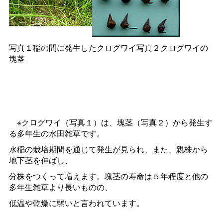
写真１稲の間に発生したクログワイ写真２クログワイの
塊茎
※クログワイ（写真１）は、塊茎（写真２）から発生す
る多年生の水田雑草です。
水稲の栽培期間を通じて発生が見られ、また、親株から
地下茎を伸ばし、
分株をつくって増えます。塊茎の寿命は５年程度と他の
多年生雑草より長いものの、
低温や乾燥に弱いと言われています。