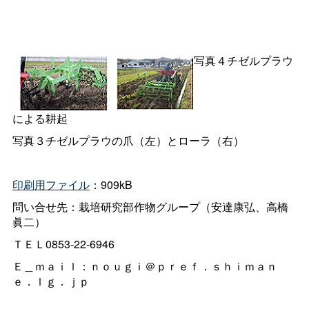
写真４チゼルプラウ
による耕起
写真３チゼルプラウの爪（左）とローラ（右）
印刷用ファイル
：909kB
問い合せ先：栽培研究部作物グループ（安達康弘、高橋
眞二）
ＴＥＬ0853-22-6946
Ｅ＿ｍａｉｌ：ｎｏｕｇｉ＠ｐｒｅｆ．ｓｈｉｍａｎ
ｅ．ｌｇ．ｊｐ