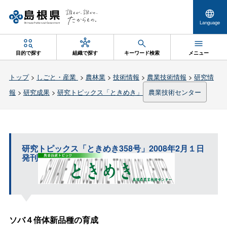
Language
目的で探す
組織で探す
キーワード検索
メニュー
トップ
>
しごと・産業
>
農林業
>
技術情報
>
農業技術情報
>
研究情
報
>
研究成果
>
研究トピックス「ときめき」
農業技術センター
研究トピックス「ときめき358号」2008年2月１日
発刊
ソバ４倍体新品種の育成