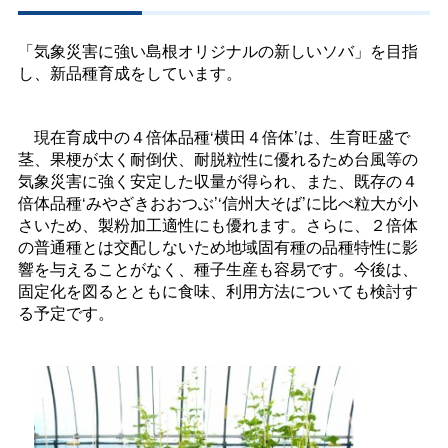
「気象災害に強い島根オリジナルの新しいソバ」を目指
し、新品種育成をしています。
現在育成中の４倍体品種‘横田４倍体’は、生育旺盛で
茎、果梗が太く耐倒伏、耐脱粒性に優れるため台風等の
気象災害に強く安定した収量が得られ、また、既存の４
倍体品種‘みやざきおおつぶ’‘信州大そば’に比べ粒大が小
さいため、製粉加工適性にも優れます。さらに、２倍体
の普通種とは交配しないため地域固有種の品種特性に影
響を与えることがなく、種子生産も容易です。今後は、
固定化を図るとともに食味、利用方法についても検討す
る予定です。