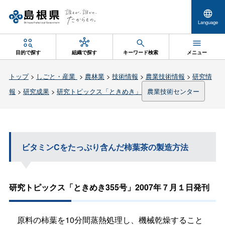
Language
目的で探す
組織で探す
キーワード検索
メニュー
トップ
>
しごと・産業
>
農林業
>
技術情報
>
農業技術情報
>
研究情
報
>
研究成果
>
研究トピックス「ときめき」
農業技術センター
ビタミンCをたっぷり含んだ柿葉茶の製造方法
研究トピックス「ときめき355号」2007年７月１日発刊
原料の柿葉を10分間蒸熱処理し、機械乾燥すること