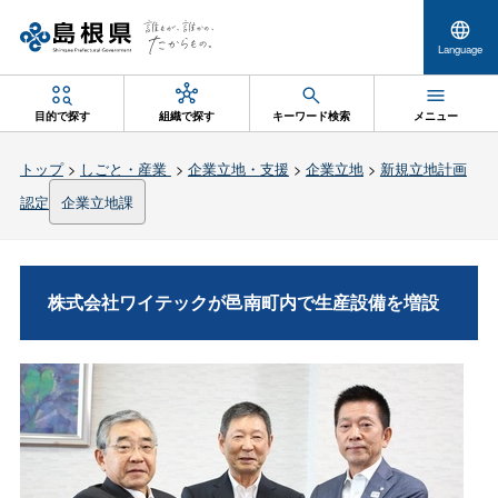
Language
目的で探す
組織で探す
キーワード検索
メニュー
トップ
>
しごと・産業
>
企業立地・支援
>
企業立地
>
新規立地計画
認定
企業立地課
株式会社ワイテックが邑南町内で生産設備を増設