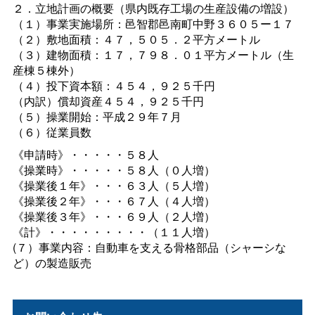
２．立地計画の概要（県内既存工場の生産設備の増設）
（１）事業実施場所：邑智郡邑南町中野３６０５ー１７
（２）敷地面積：４７，５０５．２平方メートル
（３）建物面積：１７，７９８．０１平方メートル（生
産棟５棟外）
（４）投下資本額：４５４，９２５千円
（内訳）償却資産４５４，９２５千円
（５）操業開始：平成２９年７月
（６）従業員数
《申請時》・・・・・５８人
《操業時》・・・・・５８人（０人増）
《操業後１年》・・・６３人（５人増）
《操業後２年》・・・６７人（４人増）
《操業後３年》・・・６９人（２人増）
《計》・・・・・・・・・（１１人増）
(７）事業内容：自動車を支える骨格部品（シャーシな
ど）の製造販売