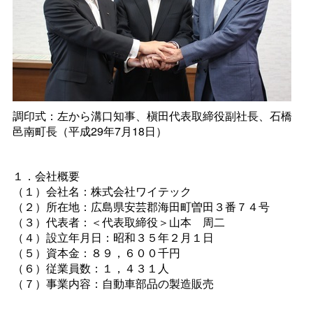
調印式：左から溝口知事、槇田代表取締役副社長、石橋
邑南町長（平成29年7月18日）
１．会社概要
（１）会社名：株式会社ワイテック
（２）所在地：広島県安芸郡海田町曽田３番７４号
（３）代表者：＜代表取締役＞山
本
周二
（４）設立年月日：昭和３５年２月１日
（５）資本金：８９，６００千円
（６）従業員数：１，４３１人
（７）事業内容：自動車部品の製造販売