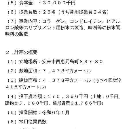
（５）資本
金
：３０,０００千円
（６）従業員数：２６名（うち常用従業員２４名）
（７）事業内容：コラーゲン、コンドロイチン、ヒアル
ロン酸等のサプリメント用粉末の製造、味噌等の粉末調
味料の製造
２．計画の概要
（１）立地場所：安来市西恵乃島町８３７-３０
（２）敷地面積：７，４７３
平方メートル
（３）建物面積：４，３７８
平方メートル（うち今回増設
４１８平方メートル）
（４）投下資本額：１７５，３６６千円
（土地：０千円、
建物８３，６００千円、償却資産９１,７６６千円）
（５）操業開始：令和６年１月
（６）常用従業員数