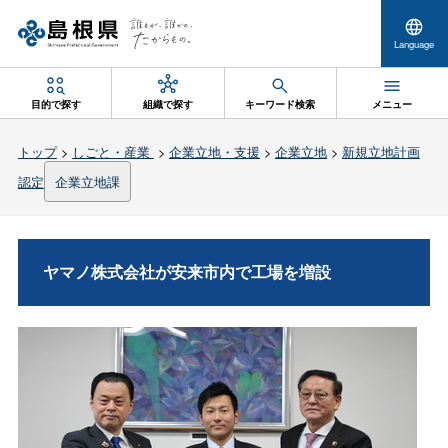
Language
目的で探す
組織で探す
キーワード検索
メニュー
トップ
>
しごと・産業
>
企業立地・支援
>
企業立地
>
新規立地計画
認定
企業立地課
ヤマノ株式会社が安来市内で工場を増設