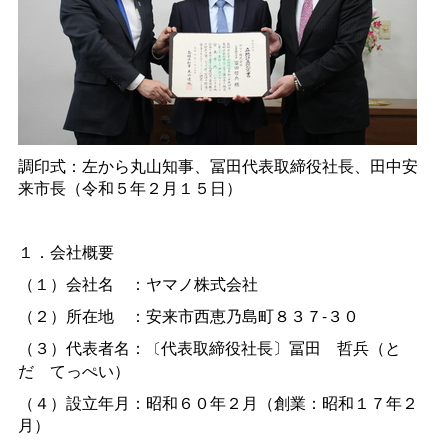
調印式：左から丸山知事、冨田代表取締役社長、田中安
来市長（令和５年２月１５日）
１．会社概要
（１）会社
名
：ヤマノ株式会社
（２）所在
地
：安来市西恵乃島町８３７-３０
（３）代表者名：
代表取締役社長〕冨
田
哲兵（と
〔
だ
てっぺい）
（４）設立年月：昭和６０年２月（創業：昭和１７年２
月）