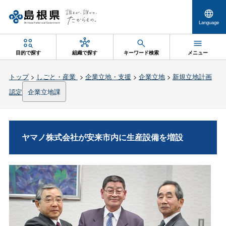
Language
目的で探す
組織で探す
キーワード検索
メニュー
トップ
>
しごと・産業
>
企業立地・支援
>
企業立地
>
新規立地計画
認定
企業立地課
ヤマノ株式会社が安来市内に生産設備を増設