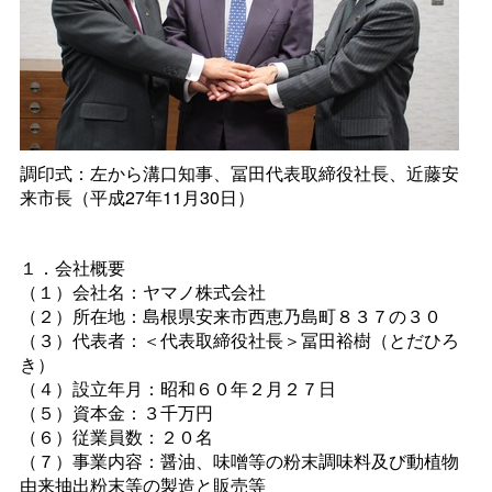
調印式：左から溝口知事、冨田代表取締役社長、近藤安
来市長（平成27年11月30日）
１．会社概要
（１）会社名：ヤマノ株式会社
（２）所在地：島根県安来市西恵乃島町８３７の３０
（３）代表者：＜代表取締役社長＞冨田裕樹（とだひろ
き）
（４）設立年月：昭和６０年２月２７日
（５）資本金：３千万円
（６）従業員数：２０名
（７）事業内容：醤油、味噌等の粉末調味料及び動植物
由来抽出粉末等の製造と販売等