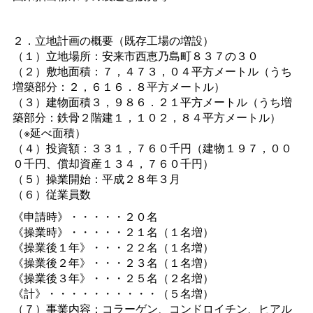
２．立地計画の概要（既存工場の増設）
（１）立地場所：安来市西恵乃島町８３７の３０
（２）敷地面積：７，４７３，０４平方メートル（うち
増築部分：２，６１６．８平方メートル）
（３）建物面積３，９８６．２１平方メートル（うち増
築部分：鉄骨２階建１，１０２，８４平方メートル）
（※延べ面積）
（４）投資額：３３１，７６０千円（建物１９７，００
０千円、償却資産１３４，７６０千円）
（５）操業開始：平成２８年３月
（６）従業員数
《申請時》・・・・・２０名
《操業時》・・・・・２１名（１名増）
《操業後１年》・・・２２名（１名増）
《操業後２年》・・・２３名（１名増）
《操業後３年》・・・２５名（２名増）
《計》・・・・・・・・・・（５名増）
（７）事業内容：コラーゲン、コンドロイチン、ヒアル