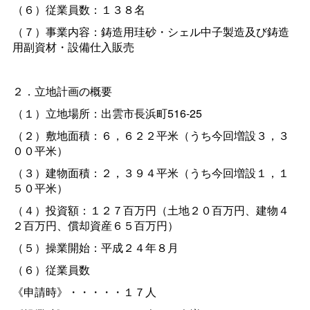
（６）従業員数：１３８名
（７）事業内容：鋳造用珪砂・シェル中子製造及び鋳造
用副資材・設備仕入販売
２．立地計画の概要
（１）立地場所：出雲市長浜町516-25
（２）敷地面積：６，６２２平米（うち今回増設３，３
００平米）
（３）建物面積：２，３９４平米（うち今回増設１，１
５０平米）
（４）投資額：１２７百万円（土地２０百万円、建物４
２百万円、償却資産６５百万円）
（５）操業開始：平成２４年８月
（６）従業員数
《申請時》・・・・・１７人