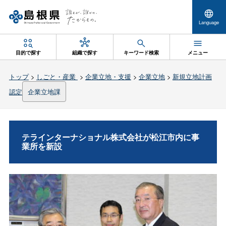
Language
目的で探す
組織で探す
キーワード検索
メニュー
トップ
>
しごと・産業
>
企業立地・支援
>
企業立地
>
新規立地計画
認定
企業立地課
テラインターナショナル株式会社が松江市内に事
業所を新設