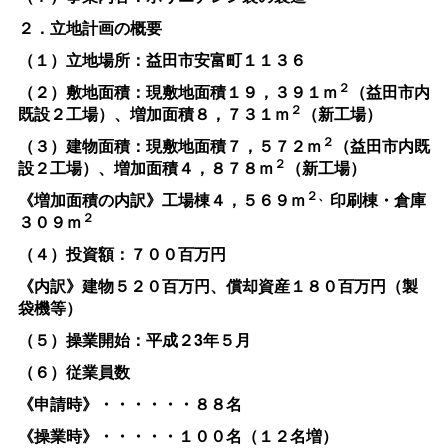
２．立地計画の概要
（１）立地場所：益田市安富町１１３６
２
（２）敷地面積：現敷地面積１９，３９１ｍ
（益田市内
２
既設２工場）、
増加面積８，７３１ｍ
（新工場）
２
（３）建物面積：現敷地面積７，５７２ｍ
（益田市内既
２
設２工場）、
増加面積４，８７８ｍ
（新工場）
２、
《
増加面積の内訳》
工場棟４，５６９ｍ
印刷棟・倉庫
２
３０９ｍ
（４）投資額：
７００百万円
《内訳》建物５２０百万円、
償却資産１８０百万円（製
袋機等）
（５）操業開始：平成２3年５月
（６）従業員数
《
申請時》・・・・・・８８名
《
操業時》・・・・・１００名（１２名増）