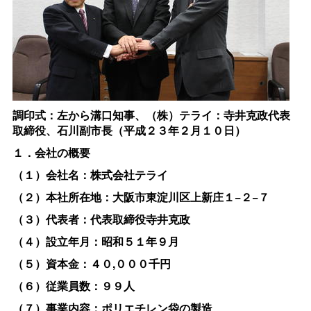
調印式：左から溝口知事、（株）テライ：寺井克政代表
取締役、
石川副市長（平成２３年２月１０日）
１．会社の概要
（１）会社名：
株式会社テライ
（２）本社所在地：
大阪市東淀川区上新庄１−２−７
（３）代表者
：代表取締役寺井克政
（４）設立年月：
昭和５１年９月
（５）資本金
：４０,０００千円
（６）従業員数
：９９人
（７）事業内容
：ポリエチレン袋の製造