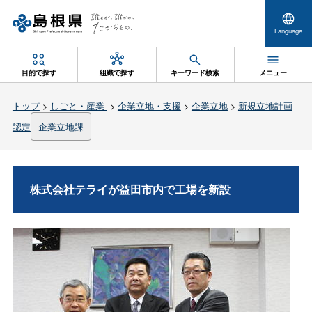
Language
目的で探す
組織で探す
キーワード検索
メニュー
トップ
>
しごと・産業
>
企業立地・支援
>
企業立地
>
新規立地計画
認定
企業立地課
株式会社テライが益田市内で工場を新設